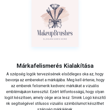
Márkafelismerés Kialakítása
A szépség logók tervezésének elsődleges oka az, hogy
bevonja az embereket a márkájába. Meg kell értenie, hogy
az emberek felismerik kedvenc márkákat a vizuális
emblémájukon keresztül. Ezért létfontosságú, hogy olyan
logót készítsen, amely cége arca lesz. Smink Logó készítő
nk segítségével stílusos vizuális szimbólumot készíthet
szépség márkájának.