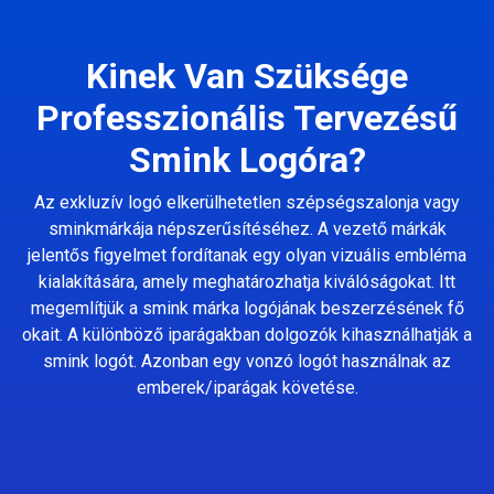
Kinek Van Szüksége
Professzionális Tervezésű
Smink Logóra?
Az exkluzív logó elkerülhetetlen szépségszalonja vagy
sminkmárkája népszerűsítéséhez. A vezető márkák
jelentős figyelmet fordítanak egy olyan vizuális embléma
kialakítására, amely meghatározhatja kiválóságokat. Itt
megemlítjük a smink márka logójának beszerzésének fő
okait. A különböző iparágakban dolgozók kihasználhatják a
smink logót. Azonban egy vonzó logót használnak az
emberek/iparágak követése.