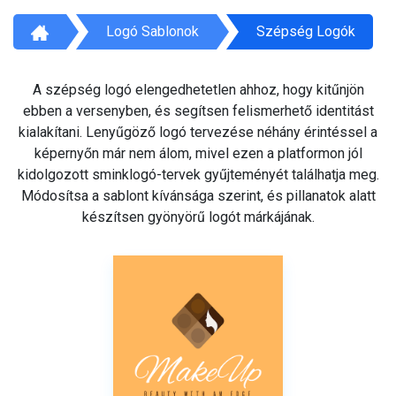
Logó Sablonok
Szépség Logók
A szépség logó elengedhetetlen ahhoz, hogy kitűnjön
ebben a versenyben, és segítsen felismerhető identitást
kialakítani. Lenyűgöző logó tervezése néhány érintéssel a
képernyőn már nem álom, mivel ezen a platformon jól
kidolgozott sminklogó-tervek gyűjteményét találhatja meg.
Módosítsa a sablont kívánsága szerint, és pillanatok alatt
készítsen gyönyörű logót márkájának.