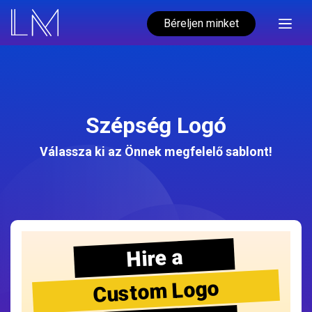
Béreljen minket
Szépség Logó
Válassza ki az Önnek megfelelő sablont!
Hire a
Custom Logo