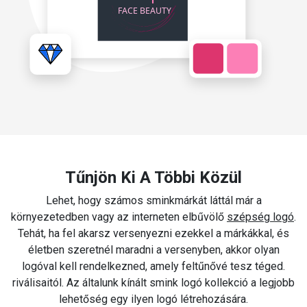
Tűnjön Ki A Többi Közül
Lehet, hogy számos sminkmárkát láttál már a
környezetedben vagy az interneten elbűvölő
szépség logó
.
Tehát, ha fel akarsz versenyezni ezekkel a márkákkal, és
életben szeretnél maradni a versenyben, akkor olyan
logóval kell rendelkezned, amely feltűnővé tesz téged.
riválisaitól. Az általunk kínált smink logó kollekció a legjobb
lehetőség egy ilyen logó létrehozására.