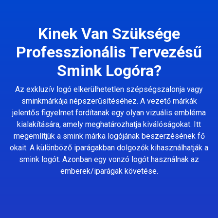
Kinek Van Szüksége
Professzionális Tervezésű
Smink Logóra?
Az exkluzív logó elkerülhetetlen szépségszalonja vagy
sminkmárkája népszerűsítéséhez. A vezető márkák
jelentős figyelmet fordítanak egy olyan vizuális embléma
kialakítására, amely meghatározhatja kiválóságokat. Itt
megemlítjük a smink márka logójának beszerzésének fő
okait. A különböző iparágakban dolgozók kihasználhatják a
smink logót. Azonban egy vonzó logót használnak az
emberek/iparágak követése.