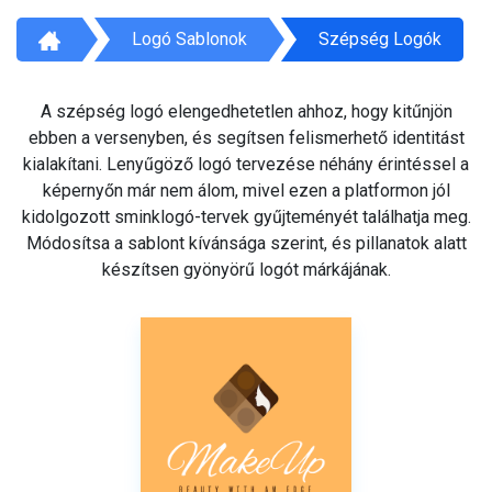
Logó Sablonok
Szépség Logók
A szépség logó elengedhetetlen ahhoz, hogy kitűnjön
ebben a versenyben, és segítsen felismerhető identitást
kialakítani. Lenyűgöző logó tervezése néhány érintéssel a
képernyőn már nem álom, mivel ezen a platformon jól
kidolgozott sminklogó-tervek gyűjteményét találhatja meg.
Módosítsa a sablont kívánsága szerint, és pillanatok alatt
készítsen gyönyörű logót márkájának.