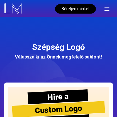
Béreljen minket
Szépség Logó
Válassza ki az Önnek megfelelő sablont!
Hire a
Custom Logo