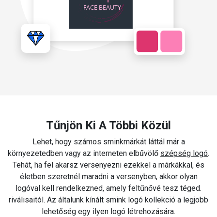
Tűnjön Ki A Többi Közül
Lehet, hogy számos sminkmárkát láttál már a
környezetedben vagy az interneten elbűvölő
szépség logó
.
Tehát, ha fel akarsz versenyezni ezekkel a márkákkal, és
életben szeretnél maradni a versenyben, akkor olyan
logóval kell rendelkezned, amely feltűnővé tesz téged.
riválisaitól. Az általunk kínált smink logó kollekció a legjobb
lehetőség egy ilyen logó létrehozására.