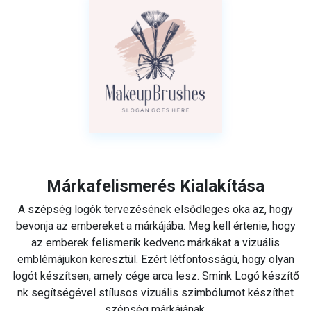
Márkafelismerés Kialakítása
A szépség logók tervezésének elsődleges oka az, hogy
bevonja az embereket a márkájába. Meg kell értenie, hogy
az emberek felismerik kedvenc márkákat a vizuális
emblémájukon keresztül. Ezért létfontosságú, hogy olyan
logót készítsen, amely cége arca lesz. Smink Logó készítő
nk segítségével stílusos vizuális szimbólumot készíthet
szépség márkájának.