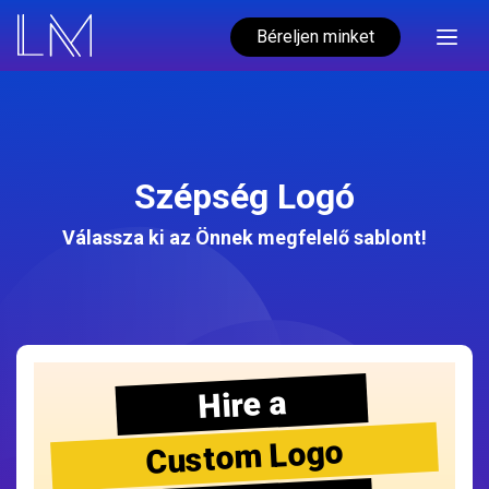
Béreljen minket
Szépség Logó
Válassza ki az Önnek megfelelő sablont!
Hire a
Custom Logo