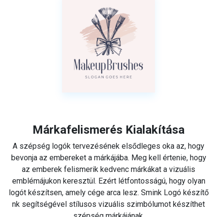
Márkafelismerés Kialakítása
A szépség logók tervezésének elsődleges oka az, hogy
bevonja az embereket a márkájába. Meg kell értenie, hogy
az emberek felismerik kedvenc márkákat a vizuális
emblémájukon keresztül. Ezért létfontosságú, hogy olyan
logót készítsen, amely cége arca lesz. Smink Logó készítő
nk segítségével stílusos vizuális szimbólumot készíthet
szépség márkájának.