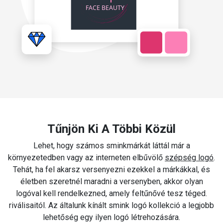
Tűnjön Ki A Többi Közül
Lehet, hogy számos sminkmárkát láttál már a
környezetedben vagy az interneten elbűvölő
szépség logó
.
Tehát, ha fel akarsz versenyezni ezekkel a márkákkal, és
életben szeretnél maradni a versenyben, akkor olyan
logóval kell rendelkezned, amely feltűnővé tesz téged.
riválisaitól. Az általunk kínált smink logó kollekció a legjobb
lehetőség egy ilyen logó létrehozására.