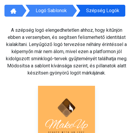
Logó Sablonok
Szépség Logók
A szépség logó elengedhetetlen ahhoz, hogy kitűnjön
ebben a versenyben, és segítsen felismerhető identitást
kialakítani. Lenyűgöző logó tervezése néhány érintéssel a
képernyőn már nem álom, mivel ezen a platformon jól
kidolgozott sminklogó-tervek gyűjteményét találhatja meg.
Módosítsa a sablont kívánsága szerint, és pillanatok alatt
készítsen gyönyörű logót márkájának.