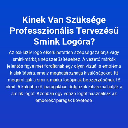
Kinek Van Szüksége
Professzionális Tervezésű
Smink Logóra?
Az exkluzív logó elkerülhetetlen szépségszalonja vagy
sminkmárkája népszerűsítéséhez. A vezető márkák
jelentős figyelmet fordítanak egy olyan vizuális embléma
kialakítására, amely meghatározhatja kiválóságokat. Itt
megemlítjük a smink márka logójának beszerzésének fő
okait. A különböző iparágakban dolgozók kihasználhatják a
smink logót. Azonban egy vonzó logót használnak az
emberek/iparágak követése.