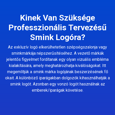
Kinek Van Szüksége
Professzionális Tervezésű
Smink Logóra?
Az exkluzív logó elkerülhetetlen szépségszalonja vagy
sminkmárkája népszerűsítéséhez. A vezető márkák
jelentős figyelmet fordítanak egy olyan vizuális embléma
kialakítására, amely meghatározhatja kiválóságokat. Itt
megemlítjük a smink márka logójának beszerzésének fő
okait. A különböző iparágakban dolgozók kihasználhatják a
smink logót. Azonban egy vonzó logót használnak az
emberek/iparágak követése.