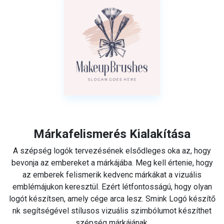
Márkafelismerés Kialakítása
A szépség logók tervezésének elsődleges oka az, hogy
bevonja az embereket a márkájába. Meg kell értenie, hogy
az emberek felismerik kedvenc márkákat a vizuális
emblémájukon keresztül. Ezért létfontosságú, hogy olyan
logót készítsen, amely cége arca lesz. Smink Logó készítő
nk segítségével stílusos vizuális szimbólumot készíthet
szépség márkájának.