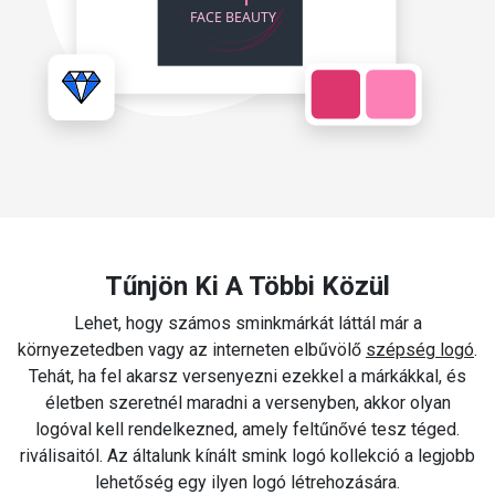
Tűnjön Ki A Többi Közül
Lehet, hogy számos sminkmárkát láttál már a
környezetedben vagy az interneten elbűvölő
szépség logó
.
Tehát, ha fel akarsz versenyezni ezekkel a márkákkal, és
életben szeretnél maradni a versenyben, akkor olyan
logóval kell rendelkezned, amely feltűnővé tesz téged.
riválisaitól. Az általunk kínált smink logó kollekció a legjobb
lehetőség egy ilyen logó létrehozására.