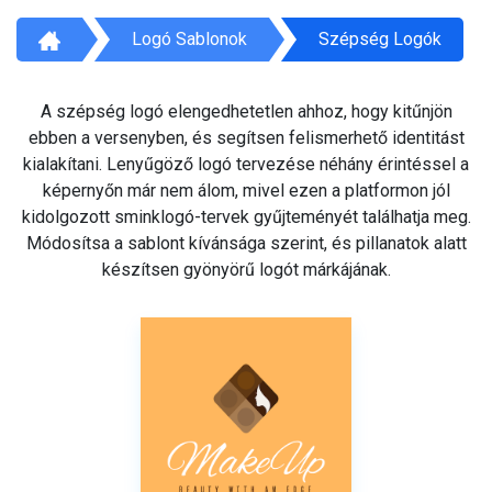
Logó Sablonok
Szépség Logók
A szépség logó elengedhetetlen ahhoz, hogy kitűnjön
ebben a versenyben, és segítsen felismerhető identitást
kialakítani. Lenyűgöző logó tervezése néhány érintéssel a
képernyőn már nem álom, mivel ezen a platformon jól
kidolgozott sminklogó-tervek gyűjteményét találhatja meg.
Módosítsa a sablont kívánsága szerint, és pillanatok alatt
készítsen gyönyörű logót márkájának.