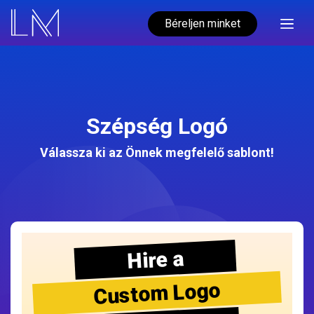
Béreljen minket
Szépség Logó
Válassza ki az Önnek megfelelő sablont!
Hire a
Custom Logo