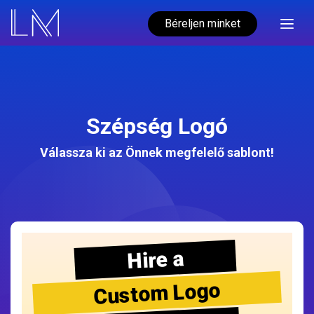
Béreljen minket
Szépség Logó
Válassza ki az Önnek megfelelő sablont!
Hire a
Custom Logo