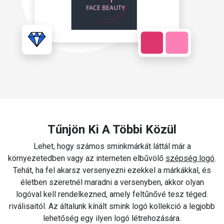
Tűnjön Ki A Többi Közül
Lehet, hogy számos sminkmárkát láttál már a
környezetedben vagy az interneten elbűvölő
szépség logó
.
Tehát, ha fel akarsz versenyezni ezekkel a márkákkal, és
életben szeretnél maradni a versenyben, akkor olyan
logóval kell rendelkezned, amely feltűnővé tesz téged.
riválisaitól. Az általunk kínált smink logó kollekció a legjobb
lehetőség egy ilyen logó létrehozására.