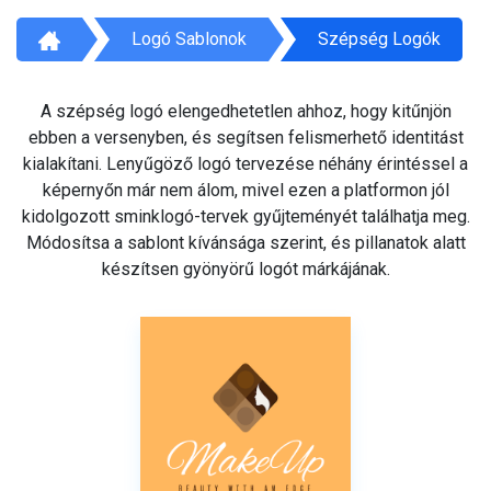
Logó Sablonok
Szépség Logók
A szépség logó elengedhetetlen ahhoz, hogy kitűnjön
ebben a versenyben, és segítsen felismerhető identitást
kialakítani. Lenyűgöző logó tervezése néhány érintéssel a
képernyőn már nem álom, mivel ezen a platformon jól
kidolgozott sminklogó-tervek gyűjteményét találhatja meg.
Módosítsa a sablont kívánsága szerint, és pillanatok alatt
készítsen gyönyörű logót márkájának.