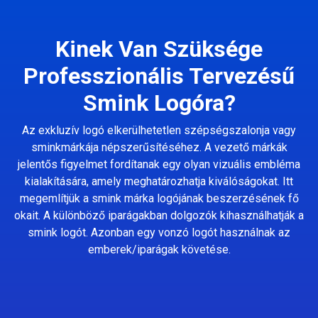
Kinek Van Szüksége
Professzionális Tervezésű
Smink Logóra?
Az exkluzív logó elkerülhetetlen szépségszalonja vagy
sminkmárkája népszerűsítéséhez. A vezető márkák
jelentős figyelmet fordítanak egy olyan vizuális embléma
kialakítására, amely meghatározhatja kiválóságokat. Itt
megemlítjük a smink márka logójának beszerzésének fő
okait. A különböző iparágakban dolgozók kihasználhatják a
smink logót. Azonban egy vonzó logót használnak az
emberek/iparágak követése.