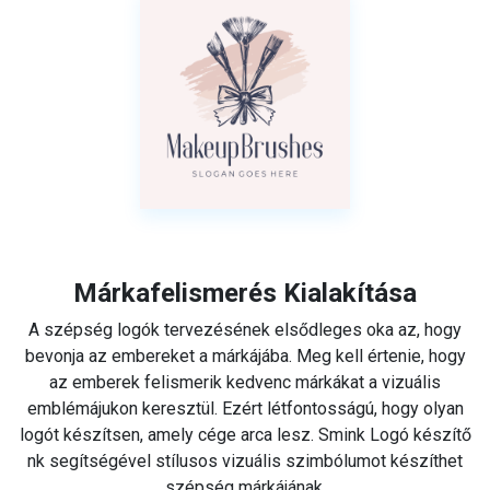
Márkafelismerés Kialakítása
A szépség logók tervezésének elsődleges oka az, hogy
bevonja az embereket a márkájába. Meg kell értenie, hogy
az emberek felismerik kedvenc márkákat a vizuális
emblémájukon keresztül. Ezért létfontosságú, hogy olyan
logót készítsen, amely cége arca lesz. Smink Logó készítő
nk segítségével stílusos vizuális szimbólumot készíthet
szépség márkájának.