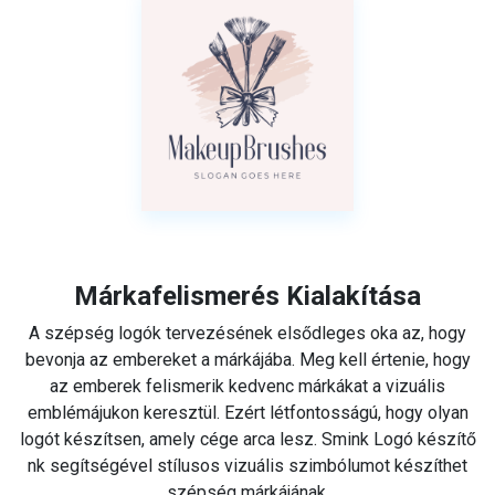
Márkafelismerés Kialakítása
A szépség logók tervezésének elsődleges oka az, hogy
bevonja az embereket a márkájába. Meg kell értenie, hogy
az emberek felismerik kedvenc márkákat a vizuális
emblémájukon keresztül. Ezért létfontosságú, hogy olyan
logót készítsen, amely cége arca lesz. Smink Logó készítő
nk segítségével stílusos vizuális szimbólumot készíthet
szépség márkájának.