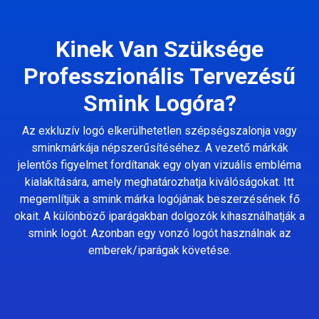
Kinek Van Szüksége
Professzionális Tervezésű
Smink Logóra?
Az exkluzív logó elkerülhetetlen szépségszalonja vagy
sminkmárkája népszerűsítéséhez. A vezető márkák
jelentős figyelmet fordítanak egy olyan vizuális embléma
kialakítására, amely meghatározhatja kiválóságokat. Itt
megemlítjük a smink márka logójának beszerzésének fő
okait. A különböző iparágakban dolgozók kihasználhatják a
smink logót. Azonban egy vonzó logót használnak az
emberek/iparágak követése.