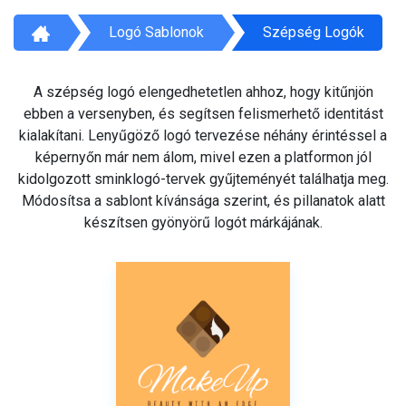
Logó Sablonok
Szépség Logók
A szépség logó elengedhetetlen ahhoz, hogy kitűnjön
ebben a versenyben, és segítsen felismerhető identitást
kialakítani. Lenyűgöző logó tervezése néhány érintéssel a
képernyőn már nem álom, mivel ezen a platformon jól
kidolgozott sminklogó-tervek gyűjteményét találhatja meg.
Módosítsa a sablont kívánsága szerint, és pillanatok alatt
készítsen gyönyörű logót márkájának.