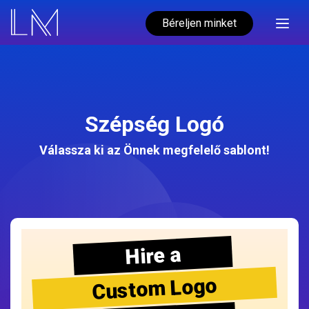
Béreljen minket
Szépség Logó
Válassza ki az Önnek megfelelő sablont!
Hire a
Custom Logo