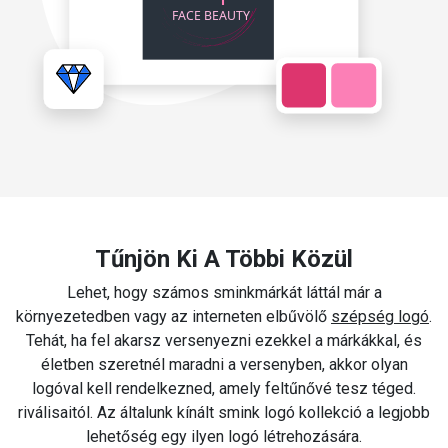
Tűnjön Ki A Többi Közül
Lehet, hogy számos sminkmárkát láttál már a
környezetedben vagy az interneten elbűvölő
szépség logó
.
Tehát, ha fel akarsz versenyezni ezekkel a márkákkal, és
életben szeretnél maradni a versenyben, akkor olyan
logóval kell rendelkezned, amely feltűnővé tesz téged.
riválisaitól. Az általunk kínált smink logó kollekció a legjobb
lehetőség egy ilyen logó létrehozására.