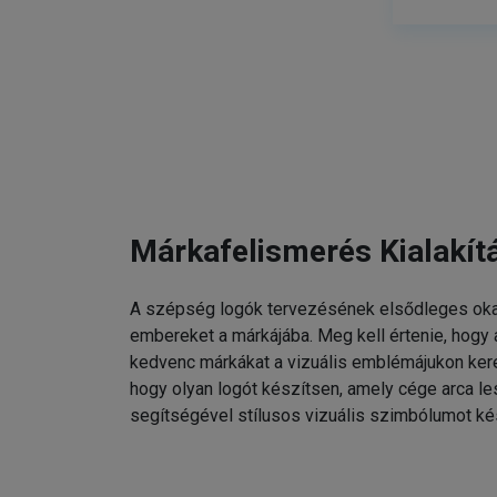
Márkafelismerés Kialakít
A szépség logók tervezésének elsődleges oka
embereket a márkájába. Meg kell értenie, hogy
kedvenc márkákat a vizuális emblémájukon kere
hogy olyan logót készítsen, amely cége arca l
segítségével stílusos vizuális szimbólumot ké