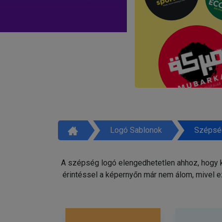
Logó Sablonok
Szépsé
A szépség logó elengedhetetlen ahhoz, hogy ki
érintéssel a képernyőn már nem álom, mivel e