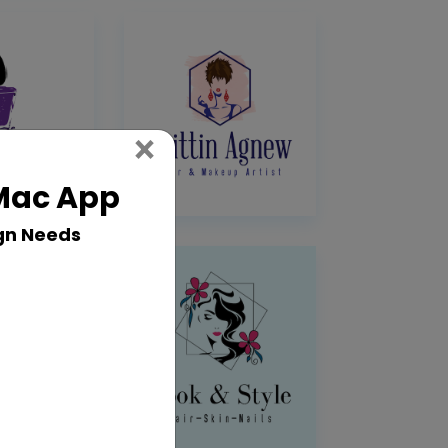
Close
×
 Mac App
gn Needs