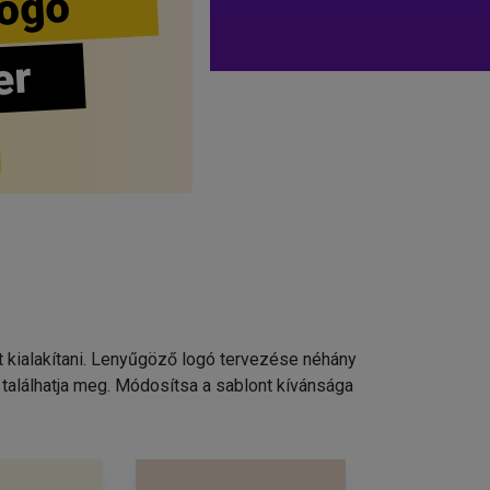
ogo
er
t kialakítani. Lenyűgöző logó tervezése néhány
találhatja meg. Módosítsa a sablont kívánsága