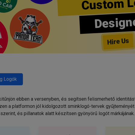
Custom L
Design
Hire Us
g Logók
tűnjön ebben a versenyben, és segítsen felismerhető identitás
zen a platformon jól kidolgozott sminklogó-tervek gyűjteményét 
szerint, és pillanatok alatt készítsen gyönyörű logót márkájának.