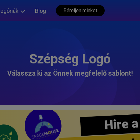
tegóriák
Blog
Béreljen minket
Szépség Logó
Válassza ki az Önnek megfelelő sablont!
Hire a