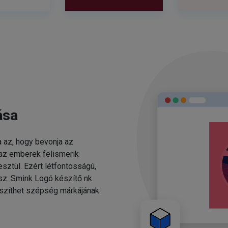
ása
 az, hogy bevonja az
 az emberek felismerik
sztül. Ezért létfontosságú,
esz. Smink Logó készítő nk
szíthet szépség márkájának.