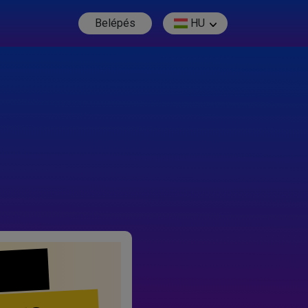
Belépés
HU