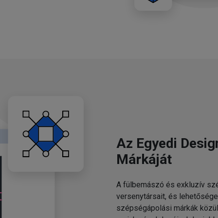
Az Egyedi Desig
Márkáját
A fülbemászó és exkluzív szé
versenytársait, és lehetősége
szépségápolási márkák közül.