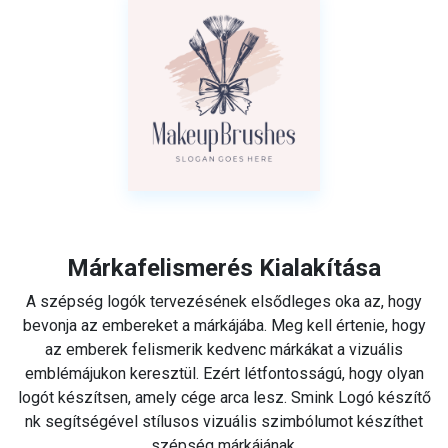
Márkafelismerés Kialakítása
A szépség logók tervezésének elsődleges oka az, hogy
bevonja az embereket a márkájába. Meg kell értenie, hogy
az emberek felismerik kedvenc márkákat a vizuális
emblémájukon keresztül. Ezért létfontosságú, hogy olyan
logót készítsen, amely cége arca lesz. Smink Logó készítő
nk segítségével stílusos vizuális szimbólumot készíthet
szépség márkájának.