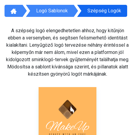
Logó Sablonok
Szépség Logók
A szépség logó elengedhetetlen ahhoz, hogy kitűnjön
ebben a versenyben, és segítsen felismerhető identitást
kialakítani. Lenyűgöző logó tervezése néhány érintéssel a
képernyőn már nem álom, mivel ezen a platformon jól
kidolgozott sminklogó-tervek gyűjteményét találhatja meg.
Módosítsa a sablont kívánsága szerint, és pillanatok alatt
készítsen gyönyörű logót márkájának.