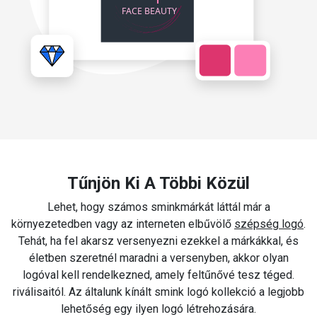
Tűnjön Ki A Többi Közül
Lehet, hogy számos sminkmárkát láttál már a
környezetedben vagy az interneten elbűvölő
szépség logó
.
Tehát, ha fel akarsz versenyezni ezekkel a márkákkal, és
életben szeretnél maradni a versenyben, akkor olyan
logóval kell rendelkezned, amely feltűnővé tesz téged.
riválisaitól. Az általunk kínált smink logó kollekció a legjobb
lehetőség egy ilyen logó létrehozására.