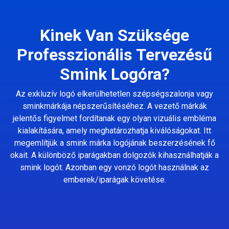
Kinek Van Szüksége
Professzionális Tervezésű
Smink Logóra?
Az exkluzív logó elkerülhetetlen szépségszalonja vagy
sminkmárkája népszerűsítéséhez. A vezető márkák
jelentős figyelmet fordítanak egy olyan vizuális embléma
kialakítására, amely meghatározhatja kiválóságokat. Itt
megemlítjük a smink márka logójának beszerzésének fő
okait. A különböző iparágakban dolgozók kihasználhatják a
smink logót. Azonban egy vonzó logót használnak az
emberek/iparágak követése.