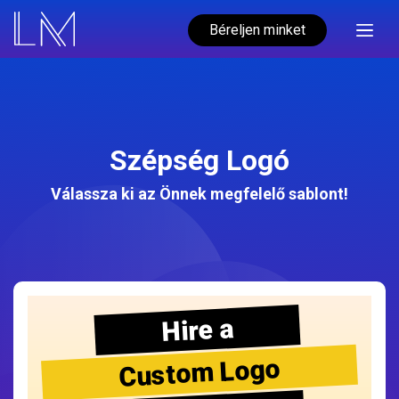
Béreljen minket
Szépség Logó
Válassza ki az Önnek megfelelő sablont!
Hire a
Custom Logo