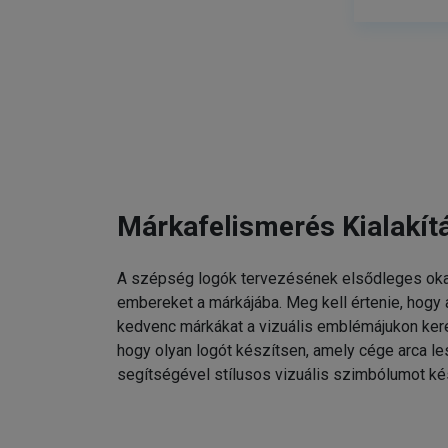
Márkafelismerés Kialakít
A szépség logók tervezésének elsődleges oka
embereket a márkájába. Meg kell értenie, hogy
kedvenc márkákat a vizuális emblémájukon kere
hogy olyan logót készítsen, amely cége arca l
segítségével stílusos vizuális szimbólumot ké