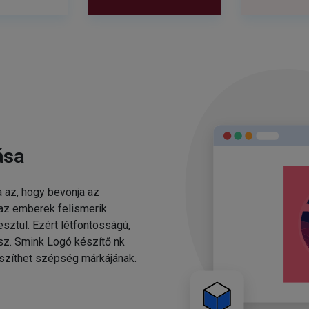
ása
 az, hogy bevonja az
 az emberek felismerik
sztül. Ezért létfontosságú,
esz. Smink Logó készítő nk
szíthet szépség márkájának.