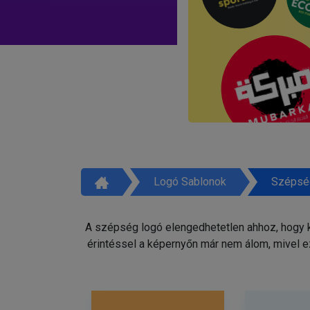
Logó Sablonok
Szépsé
A szépség logó elengedhetetlen ahhoz, hogy ki
érintéssel a képernyőn már nem álom, mivel e