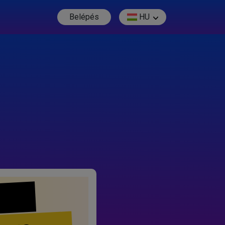
Belépés
HU