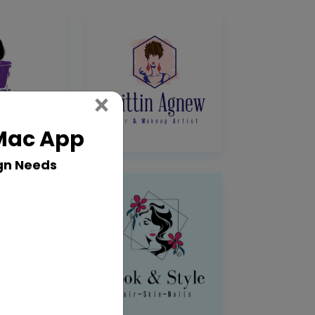
Close
×
 Mac App
gn Needs