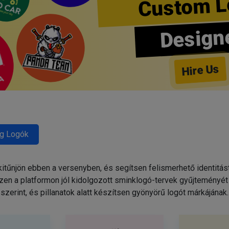
Custom L
Design
Hire Us
g Logók
tűnjön ebben a versenyben, és segítsen felismerhető identitás
zen a platformon jól kidolgozott sminklogó-tervek gyűjteményét 
szerint, és pillanatok alatt készítsen gyönyörű logót márkájának.