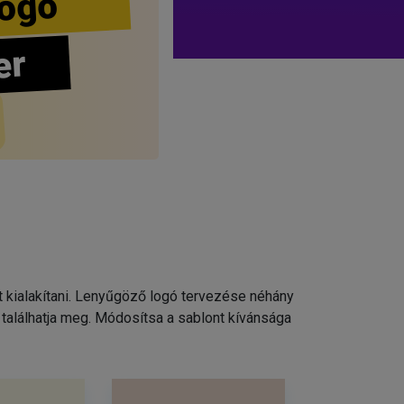
ogo
er
t kialakítani. Lenyűgöző logó tervezése néhány
találhatja meg. Módosítsa a sablont kívánsága