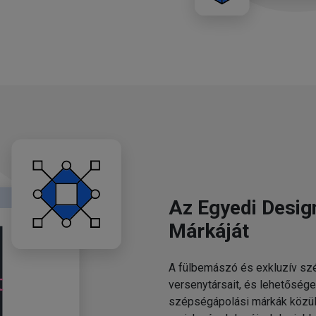
Az Egyedi Desig
Márkáját
A fülbemászó és exkluzív szé
versenytársait, és lehetősége
szépségápolási márkák közül.