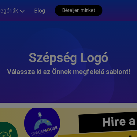
tegóriák
Blog
Béreljen minket
Szépség Logó
Válassza ki az Önnek megfelelő sablont!
Hire a