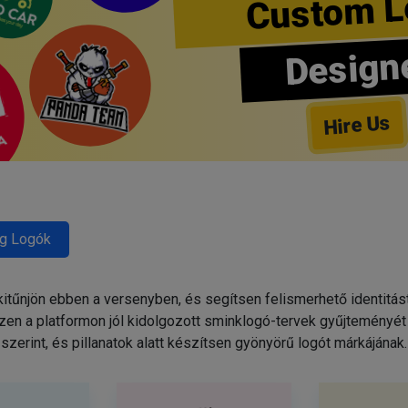
Custom L
Design
Hire Us
g Logók
tűnjön ebben a versenyben, és segítsen felismerhető identitás
zen a platformon jól kidolgozott sminklogó-tervek gyűjteményét 
szerint, és pillanatok alatt készítsen gyönyörű logót márkájának.