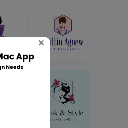
Close
×
 Mac App
gn Needs