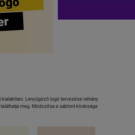
ogo
er
t kialakítani. Lenyűgöző logó tervezése néhány
találhatja meg. Módosítsa a sablont kívánsága