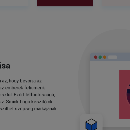
ása
 az, hogy bevonja az
 az emberek felismerik
sztül. Ezért létfontosságú,
esz. Smink Logó készítő nk
szíthet szépség márkájának.