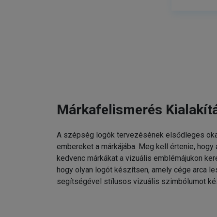
Márkafelismerés Kialakít
A szépség logók tervezésének elsődleges oka
embereket a márkájába. Meg kell értenie, hogy
kedvenc márkákat a vizuális emblémájukon kere
hogy olyan logót készítsen, amely cége arca l
segítségével stílusos vizuális szimbólumot ké