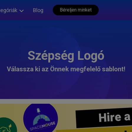
tegóriák
Blog
Béreljen minket
Szépség Logó
Válassza ki az Önnek megfelelő sablont!
Hire a