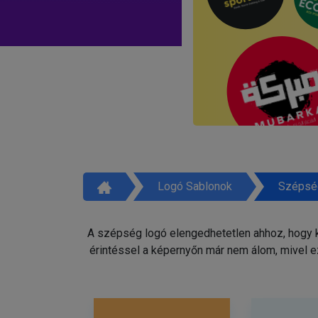
Logó Sablonok
Szépsé
A szépség logó elengedhetetlen ahhoz, hogy ki
érintéssel a képernyőn már nem álom, mivel e