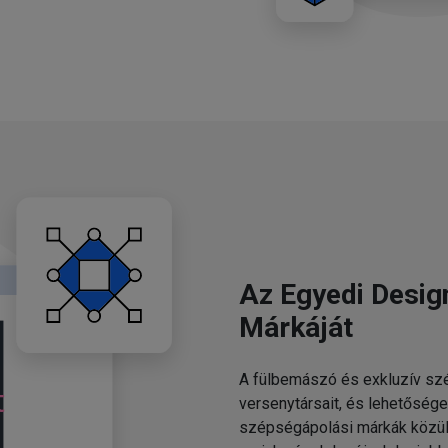
Az Egyedi Desig
Márkáját
A fülbemászó és exkluzív szé
versenytársait, és lehetősége
szépségápolási márkák közül.