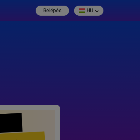
Belépés
HU