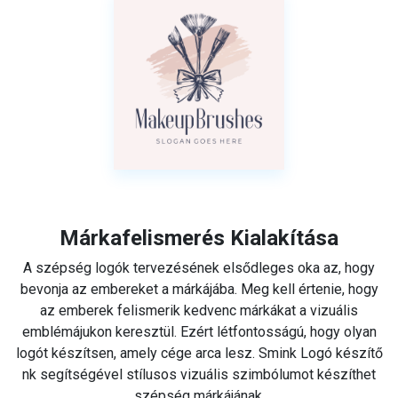
Márkafelismerés Kialakítása
A szépség logók tervezésének elsődleges oka az, hogy
bevonja az embereket a márkájába. Meg kell értenie, hogy
az emberek felismerik kedvenc márkákat a vizuális
emblémájukon keresztül. Ezért létfontosságú, hogy olyan
logót készítsen, amely cége arca lesz. Smink Logó készítő
nk segítségével stílusos vizuális szimbólumot készíthet
szépség márkájának.