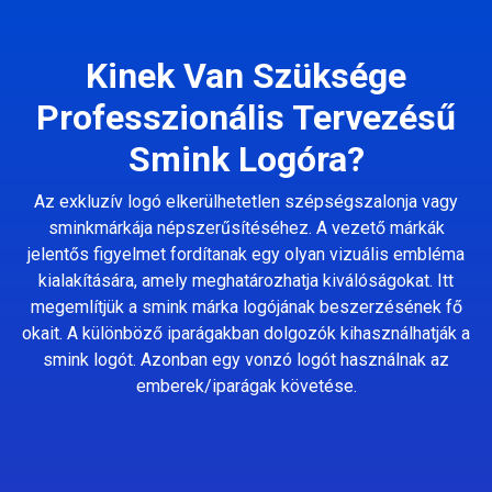
Kinek Van Szüksége
Professzionális Tervezésű
Smink Logóra?
Az exkluzív logó elkerülhetetlen szépségszalonja vagy
sminkmárkája népszerűsítéséhez. A vezető márkák
jelentős figyelmet fordítanak egy olyan vizuális embléma
kialakítására, amely meghatározhatja kiválóságokat. Itt
megemlítjük a smink márka logójának beszerzésének fő
okait. A különböző iparágakban dolgozók kihasználhatják a
smink logót. Azonban egy vonzó logót használnak az
emberek/iparágak követése.