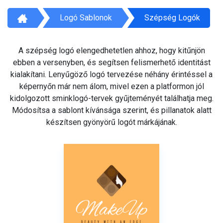
Logó Sablonok
Szépség Logók
A szépség logó elengedhetetlen ahhoz, hogy kitűnjön
ebben a versenyben, és segítsen felismerhető identitást
kialakítani. Lenyűgöző logó tervezése néhány érintéssel a
képernyőn már nem álom, mivel ezen a platformon jól
kidolgozott sminklogó-tervek gyűjteményét találhatja meg.
Módosítsa a sablont kívánsága szerint, és pillanatok alatt
készítsen gyönyörű logót márkájának.