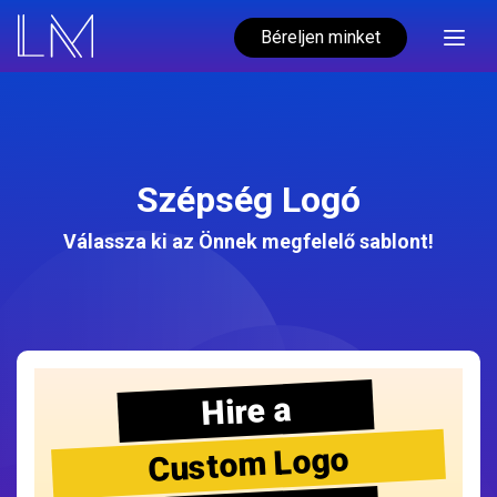
Béreljen minket
Szépség Logó
Válassza ki az Önnek megfelelő sablont!
Hire a
Custom Logo