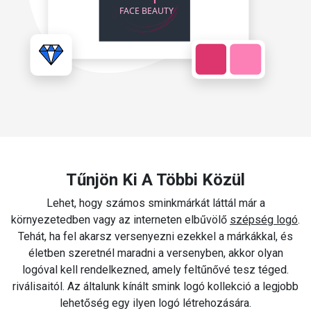
Tűnjön Ki A Többi Közül
Lehet, hogy számos sminkmárkát láttál már a
környezetedben vagy az interneten elbűvölő
szépség logó
.
Tehát, ha fel akarsz versenyezni ezekkel a márkákkal, és
életben szeretnél maradni a versenyben, akkor olyan
logóval kell rendelkezned, amely feltűnővé tesz téged.
riválisaitól. Az általunk kínált smink logó kollekció a legjobb
lehetőség egy ilyen logó létrehozására.