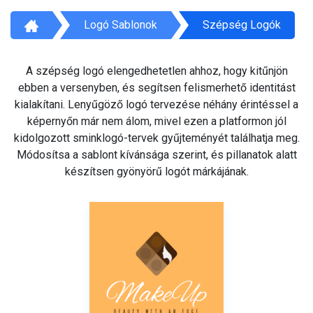
Logó Sablonok
Szépség Logók
A szépség logó elengedhetetlen ahhoz, hogy kitűnjön
ebben a versenyben, és segítsen felismerhető identitást
kialakítani. Lenyűgöző logó tervezése néhány érintéssel a
képernyőn már nem álom, mivel ezen a platformon jól
kidolgozott sminklogó-tervek gyűjteményét találhatja meg.
Módosítsa a sablont kívánsága szerint, és pillanatok alatt
készítsen gyönyörű logót márkájának.