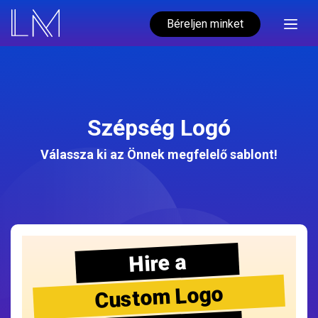
Béreljen minket
Szépség Logó
Válassza ki az Önnek megfelelő sablont!
Hire a
Custom Logo