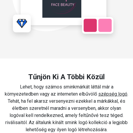
Tűnjön Ki A Többi Közül
Lehet, hogy számos sminkmárkát láttál már a
környezetedben vagy az interneten elbűvölő
szépség logó
.
Tehát, ha fel akarsz versenyezni ezekkel a márkákkal, és
életben szeretnél maradni a versenyben, akkor olyan
logóval kell rendelkezned, amely feltűnővé tesz téged.
riválisaitól. Az általunk kínált smink logó kollekció a legjobb
lehetőség egy ilyen logó létrehozására.