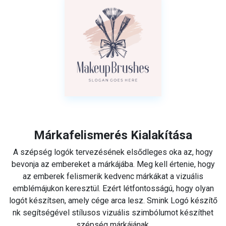
Márkafelismerés Kialakítása
A szépség logók tervezésének elsődleges oka az, hogy
bevonja az embereket a márkájába. Meg kell értenie, hogy
az emberek felismerik kedvenc márkákat a vizuális
emblémájukon keresztül. Ezért létfontosságú, hogy olyan
logót készítsen, amely cége arca lesz. Smink Logó készítő
nk segítségével stílusos vizuális szimbólumot készíthet
szépség márkájának.