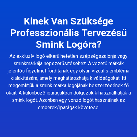
Kinek Van Szüksége
Professzionális Tervezésű
Smink Logóra?
Az exkluzív logó elkerülhetetlen szépségszalonja vagy
sminkmárkája népszerűsítéséhez. A vezető márkák
jelentős figyelmet fordítanak egy olyan vizuális embléma
kialakítására, amely meghatározhatja kiválóságokat. Itt
megemlítjük a smink márka logójának beszerzésének fő
okait. A különböző iparágakban dolgozók kihasználhatják a
smink logót. Azonban egy vonzó logót használnak az
emberek/iparágak követése.