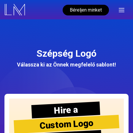
Béreljen minket
Szépség Logó
Válassza ki az Önnek megfelelő sablont!
Hire a
Custom Logo