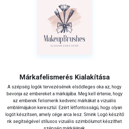
Márkafelismerés Kialakítása
A szépség logók tervezésének elsődleges oka az, hogy
bevonja az embereket a márkájába. Meg kell értenie, hogy
az emberek felismerik kedvenc márkákat a vizuális
emblémájukon keresztül. Ezért létfontosságú, hogy olyan
logót készítsen, amely cége arca lesz. Smink Logó készítő
nk segítségével stílusos vizuális szimbólumot készíthet
szépség márkájának.