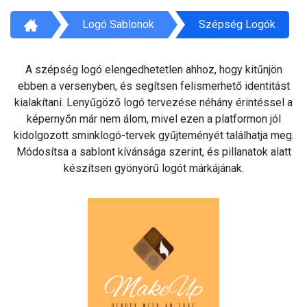
Logó Sablonok
Szépség Logók
A szépség logó elengedhetetlen ahhoz, hogy kitűnjön
ebben a versenyben, és segítsen felismerhető identitást
kialakítani. Lenyűgöző logó tervezése néhány érintéssel a
képernyőn már nem álom, mivel ezen a platformon jól
kidolgozott sminklogó-tervek gyűjteményét találhatja meg.
Módosítsa a sablont kívánsága szerint, és pillanatok alatt
készítsen gyönyörű logót márkájának.