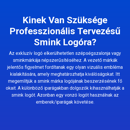
Kinek Van Szüksége
Professzionális Tervezésű
Smink Logóra?
Az exkluzív logó elkerülhetetlen szépségszalonja vagy
sminkmárkája népszerűsítéséhez. A vezető márkák
jelentős figyelmet fordítanak egy olyan vizuális embléma
kialakítására, amely meghatározhatja kiválóságokat. Itt
megemlítjük a smink márka logójának beszerzésének fő
okait. A különböző iparágakban dolgozók kihasználhatják a
smink logót. Azonban egy vonzó logót használnak az
emberek/iparágak követése.