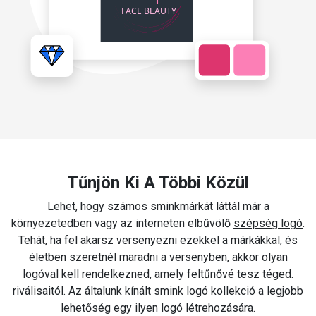
Tűnjön Ki A Többi Közül
Lehet, hogy számos sminkmárkát láttál már a
környezetedben vagy az interneten elbűvölő
szépség logó
.
Tehát, ha fel akarsz versenyezni ezekkel a márkákkal, és
életben szeretnél maradni a versenyben, akkor olyan
logóval kell rendelkezned, amely feltűnővé tesz téged.
riválisaitól. Az általunk kínált smink logó kollekció a legjobb
lehetőség egy ilyen logó létrehozására.