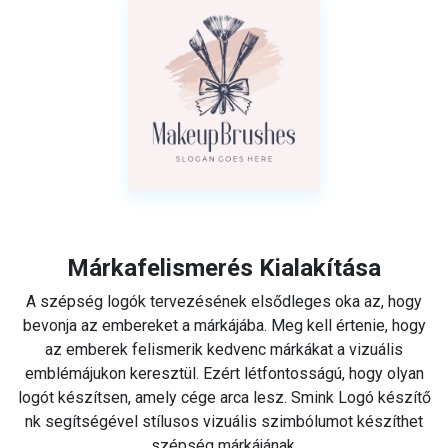
Márkafelismerés Kialakítása
A szépség logók tervezésének elsődleges oka az, hogy
bevonja az embereket a márkájába. Meg kell értenie, hogy
az emberek felismerik kedvenc márkákat a vizuális
emblémájukon keresztül. Ezért létfontosságú, hogy olyan
logót készítsen, amely cége arca lesz. Smink Logó készítő
nk segítségével stílusos vizuális szimbólumot készíthet
szépség márkájának.