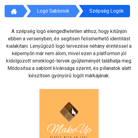
Logó Sablonok
Szépség Logók
A szépség logó elengedhetetlen ahhoz, hogy kitűnjön
ebben a versenyben, és segítsen felismerhető identitást
kialakítani. Lenyűgöző logó tervezése néhány érintéssel a
képernyőn már nem álom, mivel ezen a platformon jól
kidolgozott sminklogó-tervek gyűjteményét találhatja meg.
Módosítsa a sablont kívánsága szerint, és pillanatok alatt
készítsen gyönyörű logót márkájának.