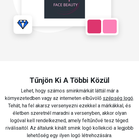
Tűnjön Ki A Többi Közül
Lehet, hogy számos sminkmárkát láttál már a
környezetedben vagy az interneten elbűvölő
szépség logó
.
Tehát, ha fel akarsz versenyezni ezekkel a márkákkal, és
életben szeretnél maradni a versenyben, akkor olyan
logóval kell rendelkezned, amely feltűnővé tesz téged.
riválisaitól. Az általunk kínált smink logó kollekció a legjobb
lehetőség egy ilyen logó létrehozására.