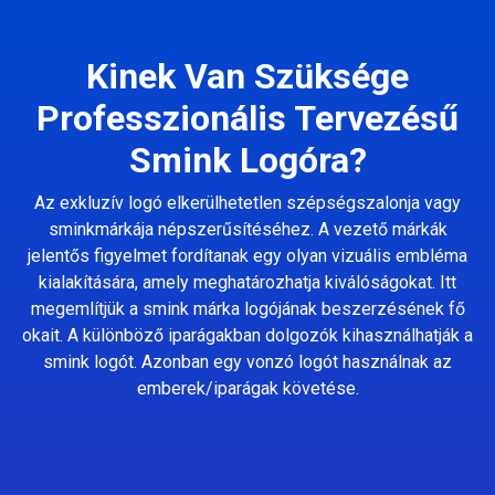
Kinek Van Szüksége
Professzionális Tervezésű
Smink Logóra?
Az exkluzív logó elkerülhetetlen szépségszalonja vagy
sminkmárkája népszerűsítéséhez. A vezető márkák
jelentős figyelmet fordítanak egy olyan vizuális embléma
kialakítására, amely meghatározhatja kiválóságokat. Itt
megemlítjük a smink márka logójának beszerzésének fő
okait. A különböző iparágakban dolgozók kihasználhatják a
smink logót. Azonban egy vonzó logót használnak az
emberek/iparágak követése.