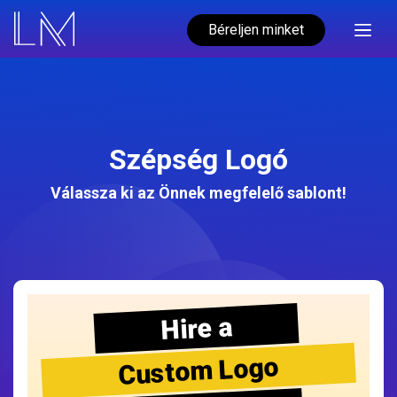
Béreljen minket
Szépség Logó
Válassza ki az Önnek megfelelő sablont!
Hire a
Custom Logo