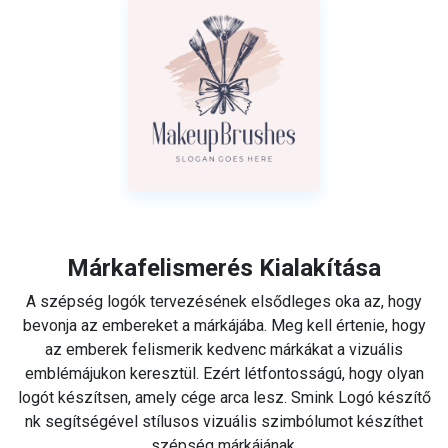
Márkafelismerés Kialakítása
A szépség logók tervezésének elsődleges oka az, hogy
bevonja az embereket a márkájába. Meg kell értenie, hogy
az emberek felismerik kedvenc márkákat a vizuális
emblémájukon keresztül. Ezért létfontosságú, hogy olyan
logót készítsen, amely cége arca lesz. Smink Logó készítő
nk segítségével stílusos vizuális szimbólumot készíthet
szépség márkájának.