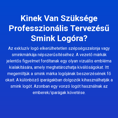
Kinek Van Szüksége
Professzionális Tervezésű
Smink Logóra?
Az exkluzív logó elkerülhetetlen szépségszalonja vagy
sminkmárkája népszerűsítéséhez. A vezető márkák
jelentős figyelmet fordítanak egy olyan vizuális embléma
kialakítására, amely meghatározhatja kiválóságokat. Itt
megemlítjük a smink márka logójának beszerzésének fő
okait. A különböző iparágakban dolgozók kihasználhatják a
smink logót. Azonban egy vonzó logót használnak az
emberek/iparágak követése.