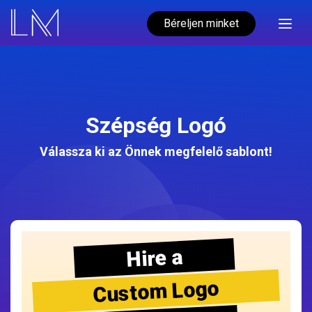
Béreljen minket
Szépség Logó
Válassza ki az Önnek megfelelő sablont!
Hire a
Custom Logo