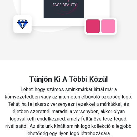
Tűnjön Ki A Többi Közül
Lehet, hogy számos sminkmárkát láttál már a
környezetedben vagy az interneten elbűvölő
szépség logó
.
Tehát, ha fel akarsz versenyezni ezekkel a márkákkal, és
életben szeretnél maradni a versenyben, akkor olyan
logóval kell rendelkezned, amely feltűnővé tesz téged.
riválisaitól. Az általunk kínált smink logó kollekció a legjobb
lehetőség egy ilyen logó létrehozására.