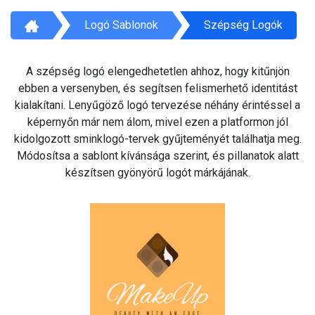
Logó Sablonok
Szépség Logók
A szépség logó elengedhetetlen ahhoz, hogy kitűnjön
ebben a versenyben, és segítsen felismerhető identitást
kialakítani. Lenyűgöző logó tervezése néhány érintéssel a
képernyőn már nem álom, mivel ezen a platformon jól
kidolgozott sminklogó-tervek gyűjteményét találhatja meg.
Módosítsa a sablont kívánsága szerint, és pillanatok alatt
készítsen gyönyörű logót márkájának.