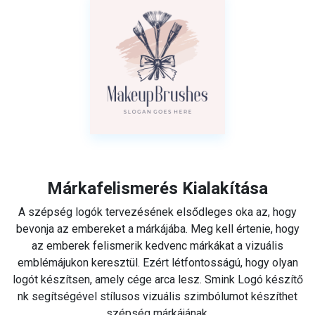
Márkafelismerés Kialakítása
A szépség logók tervezésének elsődleges oka az, hogy
bevonja az embereket a márkájába. Meg kell értenie, hogy
az emberek felismerik kedvenc márkákat a vizuális
emblémájukon keresztül. Ezért létfontosságú, hogy olyan
logót készítsen, amely cége arca lesz. Smink Logó készítő
nk segítségével stílusos vizuális szimbólumot készíthet
szépség márkájának.