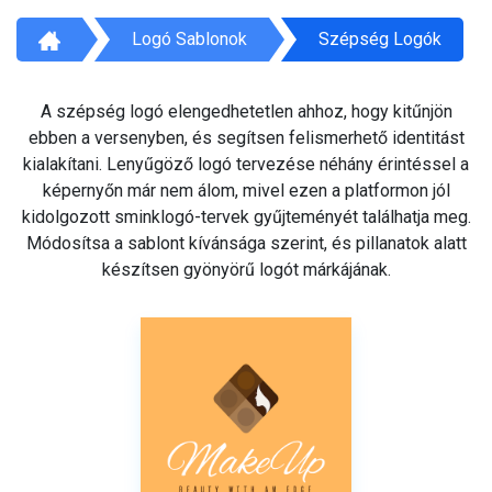
Logó Sablonok
Szépség Logók
A szépség logó elengedhetetlen ahhoz, hogy kitűnjön
ebben a versenyben, és segítsen felismerhető identitást
kialakítani. Lenyűgöző logó tervezése néhány érintéssel a
képernyőn már nem álom, mivel ezen a platformon jól
kidolgozott sminklogó-tervek gyűjteményét találhatja meg.
Módosítsa a sablont kívánsága szerint, és pillanatok alatt
készítsen gyönyörű logót márkájának.