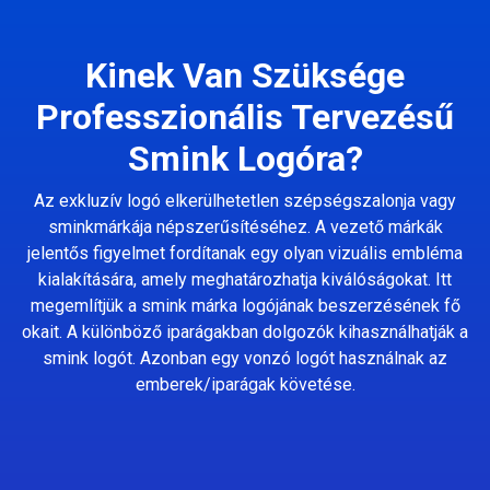
Kinek Van Szüksége
Professzionális Tervezésű
Smink Logóra?
Az exkluzív logó elkerülhetetlen szépségszalonja vagy
sminkmárkája népszerűsítéséhez. A vezető márkák
jelentős figyelmet fordítanak egy olyan vizuális embléma
kialakítására, amely meghatározhatja kiválóságokat. Itt
megemlítjük a smink márka logójának beszerzésének fő
okait. A különböző iparágakban dolgozók kihasználhatják a
smink logót. Azonban egy vonzó logót használnak az
emberek/iparágak követése.