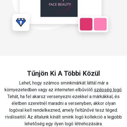
Tűnjön Ki A Többi Közül
Lehet, hogy számos sminkmárkát láttál már a
környezetedben vagy az interneten elbűvölő
szépség logó
.
Tehát, ha fel akarsz versenyezni ezekkel a márkákkal, és
életben szeretnél maradni a versenyben, akkor olyan
logóval kell rendelkezned, amely feltűnővé tesz téged.
riválisaitól. Az általunk kínált smink logó kollekció a legjobb
lehetőség egy ilyen logó létrehozására.