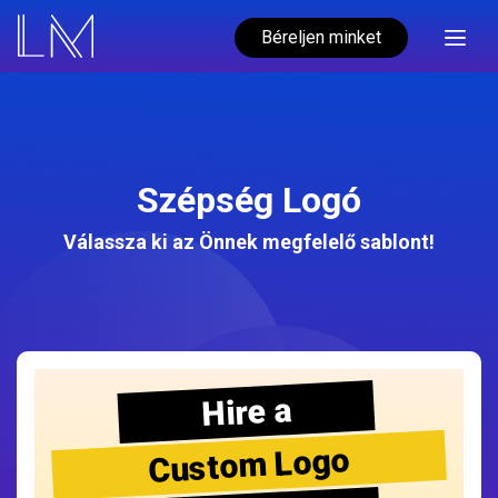
Béreljen minket
Szépség Logó
Válassza ki az Önnek megfelelő sablont!
Hire a
Custom Logo