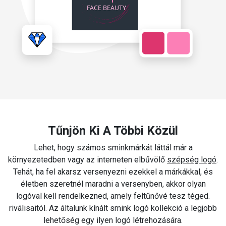
Tűnjön Ki A Többi Közül
Lehet, hogy számos sminkmárkát láttál már a
környezetedben vagy az interneten elbűvölő
szépség logó
.
Tehát, ha fel akarsz versenyezni ezekkel a márkákkal, és
életben szeretnél maradni a versenyben, akkor olyan
logóval kell rendelkezned, amely feltűnővé tesz téged.
riválisaitól. Az általunk kínált smink logó kollekció a legjobb
lehetőség egy ilyen logó létrehozására.