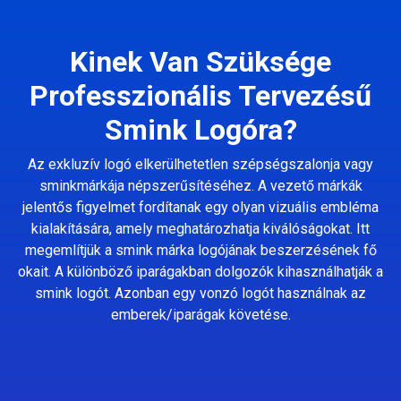
Kinek Van Szüksége
Professzionális Tervezésű
Smink Logóra?
Az exkluzív logó elkerülhetetlen szépségszalonja vagy
sminkmárkája népszerűsítéséhez. A vezető márkák
jelentős figyelmet fordítanak egy olyan vizuális embléma
kialakítására, amely meghatározhatja kiválóságokat. Itt
megemlítjük a smink márka logójának beszerzésének fő
okait. A különböző iparágakban dolgozók kihasználhatják a
smink logót. Azonban egy vonzó logót használnak az
emberek/iparágak követése.