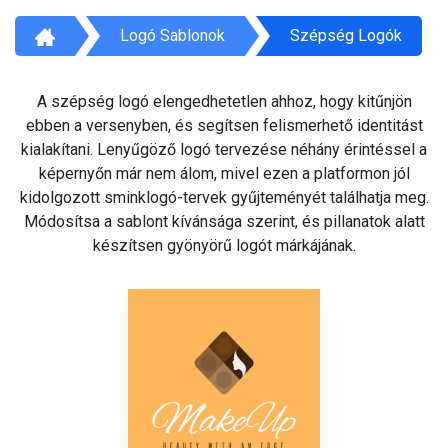
Logó Sablonok
Szépség Logók
A szépség logó elengedhetetlen ahhoz, hogy kitűnjön
ebben a versenyben, és segítsen felismerhető identitást
kialakítani. Lenyűgöző logó tervezése néhány érintéssel a
képernyőn már nem álom, mivel ezen a platformon jól
kidolgozott sminklogó-tervek gyűjteményét találhatja meg.
Módosítsa a sablont kívánsága szerint, és pillanatok alatt
készítsen gyönyörű logót márkájának.