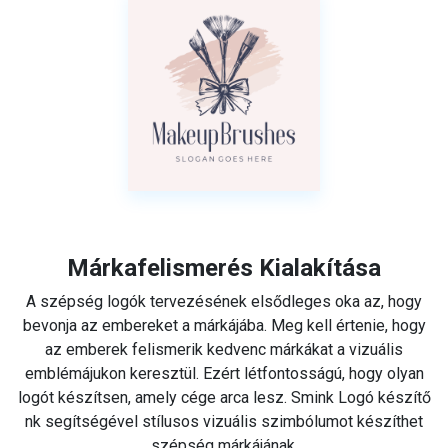
Márkafelismerés Kialakítása
A szépség logók tervezésének elsődleges oka az, hogy
bevonja az embereket a márkájába. Meg kell értenie, hogy
az emberek felismerik kedvenc márkákat a vizuális
emblémájukon keresztül. Ezért létfontosságú, hogy olyan
logót készítsen, amely cége arca lesz. Smink Logó készítő
nk segítségével stílusos vizuális szimbólumot készíthet
szépség márkájának.