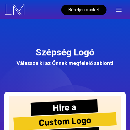
Béreljen minket
Szépség Logó
Válassza ki az Önnek megfelelő sablont!
Hire a
Custom Logo