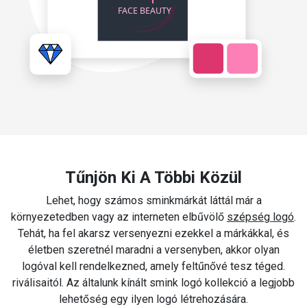
Tűnjön Ki A Többi Közül
Lehet, hogy számos sminkmárkát láttál már a
környezetedben vagy az interneten elbűvölő
szépség logó
.
Tehát, ha fel akarsz versenyezni ezekkel a márkákkal, és
életben szeretnél maradni a versenyben, akkor olyan
logóval kell rendelkezned, amely feltűnővé tesz téged.
riválisaitól. Az általunk kínált smink logó kollekció a legjobb
lehetőség egy ilyen logó létrehozására.