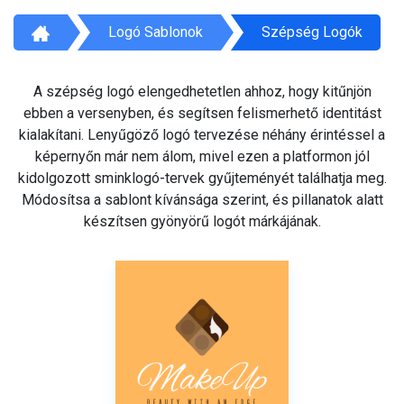
Logó Sablonok
Szépség Logók
A szépség logó elengedhetetlen ahhoz, hogy kitűnjön
ebben a versenyben, és segítsen felismerhető identitást
kialakítani. Lenyűgöző logó tervezése néhány érintéssel a
képernyőn már nem álom, mivel ezen a platformon jól
kidolgozott sminklogó-tervek gyűjteményét találhatja meg.
Módosítsa a sablont kívánsága szerint, és pillanatok alatt
készítsen gyönyörű logót márkájának.