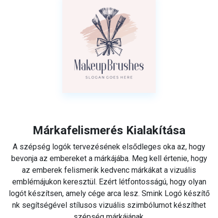
Márkafelismerés Kialakítása
A szépség logók tervezésének elsődleges oka az, hogy
bevonja az embereket a márkájába. Meg kell értenie, hogy
az emberek felismerik kedvenc márkákat a vizuális
emblémájukon keresztül. Ezért létfontosságú, hogy olyan
logót készítsen, amely cége arca lesz. Smink Logó készítő
nk segítségével stílusos vizuális szimbólumot készíthet
szépség márkájának.