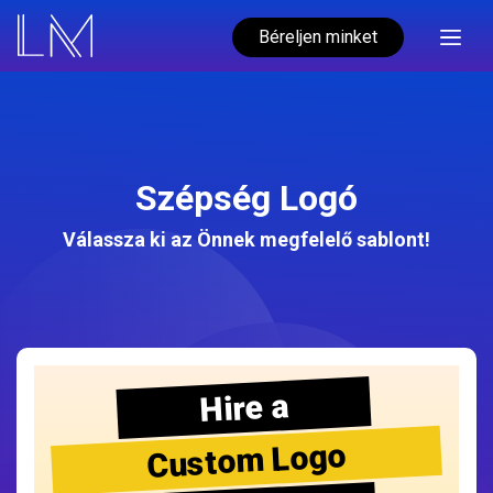
Béreljen minket
Szépség Logó
Válassza ki az Önnek megfelelő sablont!
Hire a
Custom Logo