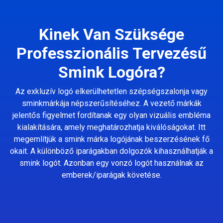
Kinek Van Szüksége
Professzionális Tervezésű
Smink Logóra?
Az exkluzív logó elkerülhetetlen szépségszalonja vagy
sminkmárkája népszerűsítéséhez. A vezető márkák
jelentős figyelmet fordítanak egy olyan vizuális embléma
kialakítására, amely meghatározhatja kiválóságokat. Itt
megemlítjük a smink márka logójának beszerzésének fő
okait. A különböző iparágakban dolgozók kihasználhatják a
smink logót. Azonban egy vonzó logót használnak az
emberek/iparágak követése.