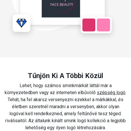
Tűnjön Ki A Többi Közül
Lehet, hogy számos sminkmárkát láttál már a
környezetedben vagy az interneten elbűvölő
szépség logó
.
Tehát, ha fel akarsz versenyezni ezekkel a márkákkal, és
életben szeretnél maradni a versenyben, akkor olyan
logóval kell rendelkezned, amely feltűnővé tesz téged.
riválisaitól. Az általunk kínált smink logó kollekció a legjobb
lehetőség egy ilyen logó létrehozására.