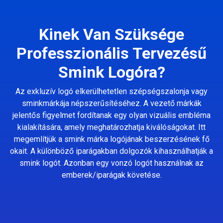
Kinek Van Szüksége
Professzionális Tervezésű
Smink Logóra?
Az exkluzív logó elkerülhetetlen szépségszalonja vagy
sminkmárkája népszerűsítéséhez. A vezető márkák
jelentős figyelmet fordítanak egy olyan vizuális embléma
kialakítására, amely meghatározhatja kiválóságokat. Itt
megemlítjük a smink márka logójának beszerzésének fő
okait. A különböző iparágakban dolgozók kihasználhatják a
smink logót. Azonban egy vonzó logót használnak az
emberek/iparágak követése.