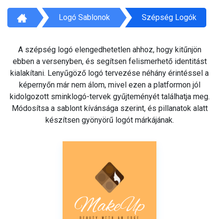
Logó Sablonok
Szépség Logók
A szépség logó elengedhetetlen ahhoz, hogy kitűnjön
ebben a versenyben, és segítsen felismerhető identitást
kialakítani. Lenyűgöző logó tervezése néhány érintéssel a
képernyőn már nem álom, mivel ezen a platformon jól
kidolgozott sminklogó-tervek gyűjteményét találhatja meg.
Módosítsa a sablont kívánsága szerint, és pillanatok alatt
készítsen gyönyörű logót márkájának.