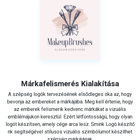
Márkafelismerés Kialakítása
A szépség logók tervezésének elsődleges oka az, hogy
bevonja az embereket a márkájába. Meg kell értenie, hogy
az emberek felismerik kedvenc márkákat a vizuális
emblémájukon keresztül. Ezért létfontosságú, hogy olyan
logót készítsen, amely cége arca lesz. Smink Logó készítő
nk segítségével stílusos vizuális szimbólumot készíthet
szépség márkájának.