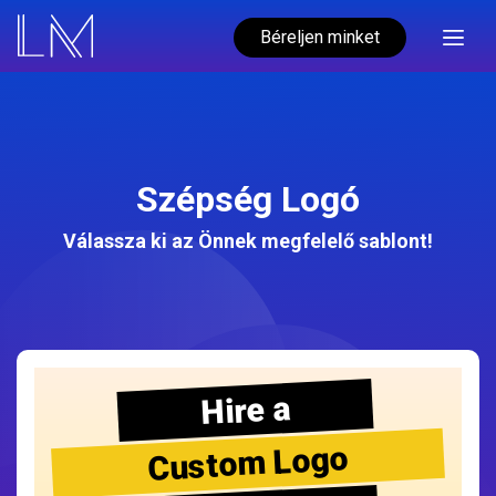
Béreljen minket
Szépség Logó
Válassza ki az Önnek megfelelő sablont!
Hire a
Custom Logo