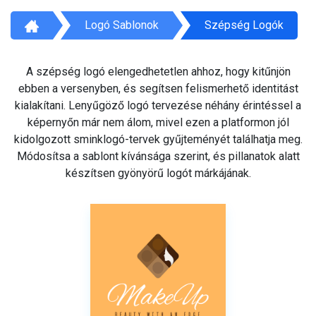
Logó Sablonok
Szépség Logók
A szépség logó elengedhetetlen ahhoz, hogy kitűnjön
ebben a versenyben, és segítsen felismerhető identitást
kialakítani. Lenyűgöző logó tervezése néhány érintéssel a
képernyőn már nem álom, mivel ezen a platformon jól
kidolgozott sminklogó-tervek gyűjteményét találhatja meg.
Módosítsa a sablont kívánsága szerint, és pillanatok alatt
készítsen gyönyörű logót márkájának.