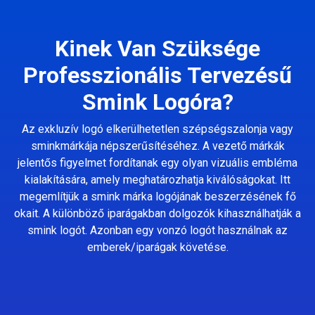
Kinek Van Szüksége
Professzionális Tervezésű
Smink Logóra?
Az exkluzív logó elkerülhetetlen szépségszalonja vagy
sminkmárkája népszerűsítéséhez. A vezető márkák
jelentős figyelmet fordítanak egy olyan vizuális embléma
kialakítására, amely meghatározhatja kiválóságokat. Itt
megemlítjük a smink márka logójának beszerzésének fő
okait. A különböző iparágakban dolgozók kihasználhatják a
smink logót. Azonban egy vonzó logót használnak az
emberek/iparágak követése.