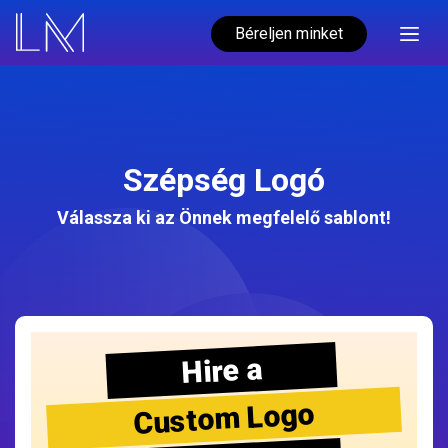
Béreljen minket
Szépség Logó
Válassza ki az Önnek megfelelő sablont!
Hire a
Custom Logo