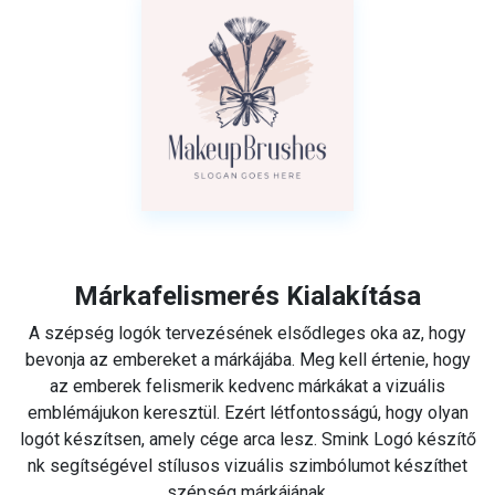
Márkafelismerés Kialakítása
A szépség logók tervezésének elsődleges oka az, hogy
bevonja az embereket a márkájába. Meg kell értenie, hogy
az emberek felismerik kedvenc márkákat a vizuális
emblémájukon keresztül. Ezért létfontosságú, hogy olyan
logót készítsen, amely cége arca lesz. Smink Logó készítő
nk segítségével stílusos vizuális szimbólumot készíthet
szépség márkájának.