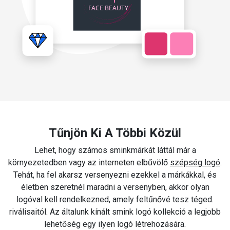
Tűnjön Ki A Többi Közül
Lehet, hogy számos sminkmárkát láttál már a
környezetedben vagy az interneten elbűvölő
szépség logó
.
Tehát, ha fel akarsz versenyezni ezekkel a márkákkal, és
életben szeretnél maradni a versenyben, akkor olyan
logóval kell rendelkezned, amely feltűnővé tesz téged.
riválisaitól. Az általunk kínált smink logó kollekció a legjobb
lehetőség egy ilyen logó létrehozására.