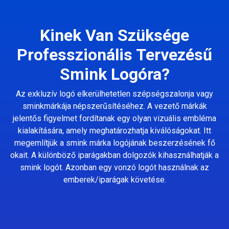
Kinek Van Szüksége
Professzionális Tervezésű
Smink Logóra?
Az exkluzív logó elkerülhetetlen szépségszalonja vagy
sminkmárkája népszerűsítéséhez. A vezető márkák
jelentős figyelmet fordítanak egy olyan vizuális embléma
kialakítására, amely meghatározhatja kiválóságokat. Itt
megemlítjük a smink márka logójának beszerzésének fő
okait. A különböző iparágakban dolgozók kihasználhatják a
smink logót. Azonban egy vonzó logót használnak az
emberek/iparágak követése.