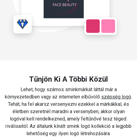
Tűnjön Ki A Többi Közül
Lehet, hogy számos sminkmárkát láttál már a
környezetedben vagy az interneten elbűvölő
szépség logó
.
Tehát, ha fel akarsz versenyezni ezekkel a márkákkal, és
életben szeretnél maradni a versenyben, akkor olyan
logóval kell rendelkezned, amely feltűnővé tesz téged.
riválisaitól. Az általunk kínált smink logó kollekció a legjobb
lehetőség egy ilyen logó létrehozására.