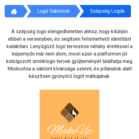
Logó Sablonok
Szépség Logók
A szépség logó elengedhetetlen ahhoz, hogy kitűnjön
ebben a versenyben, és segítsen felismerhető identitást
kialakítani. Lenyűgöző logó tervezése néhány érintéssel a
képernyőn már nem álom, mivel ezen a platformon jól
kidolgozott sminklogó-tervek gyűjteményét találhatja meg.
Módosítsa a sablont kívánsága szerint, és pillanatok alatt
készítsen gyönyörű logót márkájának.