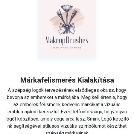
Márkafelismerés Kialakítása
A szépség logók tervezésének elsődleges oka az, hogy
bevonja az embereket a márkájába. Meg kell értenie, hogy
az emberek felismerik kedvenc márkákat a vizuális
emblémájukon keresztül. Ezért létfontosságú, hogy olyan
logót készítsen, amely cége arca lesz. Smink Logó készítő
nk segítségével stílusos vizuális szimbólumot készíthet
szépség márkájának.