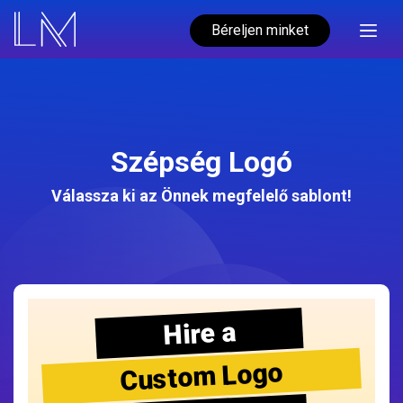
Béreljen minket
Szépség Logó
Válassza ki az Önnek megfelelő sablont!
Hire a
Custom Logo