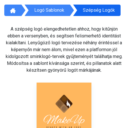
Logó Sablonok
Szépség Logók
A szépség logó elengedhetetlen ahhoz, hogy kitűnjön
ebben a versenyben, és segítsen felismerhető identitást
kialakítani. Lenyűgöző logó tervezése néhány érintéssel a
képernyőn már nem álom, mivel ezen a platformon jól
kidolgozott sminklogó-tervek gyűjteményét találhatja meg.
Módosítsa a sablont kívánsága szerint, és pillanatok alatt
készítsen gyönyörű logót márkájának.