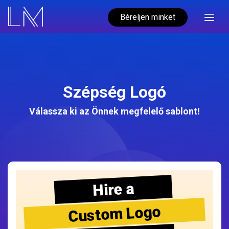
Béreljen minket
Szépség Logó
Válassza ki az Önnek megfelelő sablont!
Hire a
Custom Logo