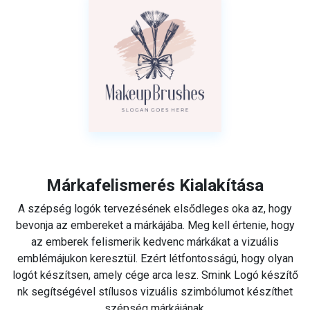
Márkafelismerés Kialakítása
A szépség logók tervezésének elsődleges oka az, hogy
bevonja az embereket a márkájába. Meg kell értenie, hogy
az emberek felismerik kedvenc márkákat a vizuális
emblémájukon keresztül. Ezért létfontosságú, hogy olyan
logót készítsen, amely cége arca lesz. Smink Logó készítő
nk segítségével stílusos vizuális szimbólumot készíthet
szépség márkájának.