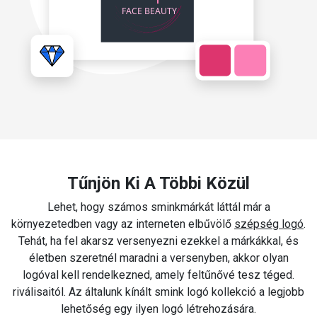
Tűnjön Ki A Többi Közül
Lehet, hogy számos sminkmárkát láttál már a
környezetedben vagy az interneten elbűvölő
szépség logó
.
Tehát, ha fel akarsz versenyezni ezekkel a márkákkal, és
életben szeretnél maradni a versenyben, akkor olyan
logóval kell rendelkezned, amely feltűnővé tesz téged.
riválisaitól. Az általunk kínált smink logó kollekció a legjobb
lehetőség egy ilyen logó létrehozására.