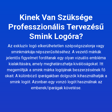
Kinek Van Szüksége
Professzionális Tervezésű
Smink Logóra?
Az exkluzív logó elkerülhetetlen szépségszalonja vagy
sminkmárkája népszerűsítéséhez. A vezető márkák
jelentős figyelmet fordítanak egy olyan vizuális embléma
kialakítására, amely meghatározhatja kiválóságokat. Itt
megemlítjük a smink márka logójának beszerzésének fő
okait. A különböző iparágakban dolgozók kihasználhatják a
smink logót. Azonban egy vonzó logót használnak az
emberek/iparágak követése.