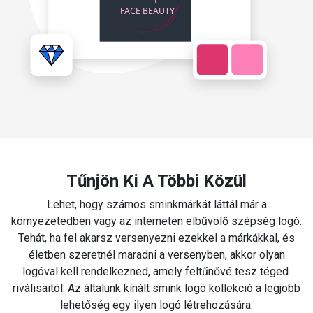
Tűnjön Ki A Többi Közül
Lehet, hogy számos sminkmárkát láttál már a
környezetedben vagy az interneten elbűvölő
szépség logó
.
Tehát, ha fel akarsz versenyezni ezekkel a márkákkal, és
életben szeretnél maradni a versenyben, akkor olyan
logóval kell rendelkezned, amely feltűnővé tesz téged.
riválisaitól. Az általunk kínált smink logó kollekció a legjobb
lehetőség egy ilyen logó létrehozására.