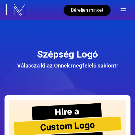
Béreljen minket
Szépség Logó
Válassza ki az Önnek megfelelő sablont!
Hire a
Custom Logo