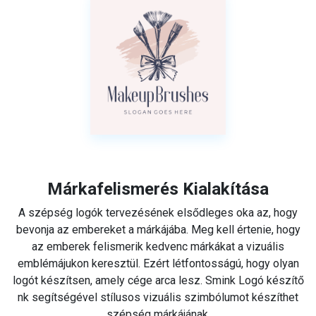
Márkafelismerés Kialakítása
A szépség logók tervezésének elsődleges oka az, hogy
bevonja az embereket a márkájába. Meg kell értenie, hogy
az emberek felismerik kedvenc márkákat a vizuális
emblémájukon keresztül. Ezért létfontosságú, hogy olyan
logót készítsen, amely cége arca lesz. Smink Logó készítő
nk segítségével stílusos vizuális szimbólumot készíthet
szépség márkájának.