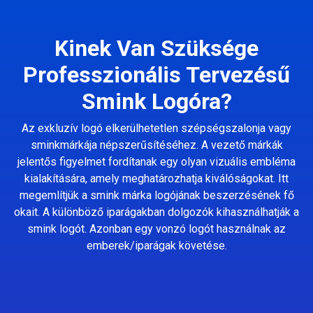
Kinek Van Szüksége
Professzionális Tervezésű
Smink Logóra?
Az exkluzív logó elkerülhetetlen szépségszalonja vagy
sminkmárkája népszerűsítéséhez. A vezető márkák
jelentős figyelmet fordítanak egy olyan vizuális embléma
kialakítására, amely meghatározhatja kiválóságokat. Itt
megemlítjük a smink márka logójának beszerzésének fő
okait. A különböző iparágakban dolgozók kihasználhatják a
smink logót. Azonban egy vonzó logót használnak az
emberek/iparágak követése.