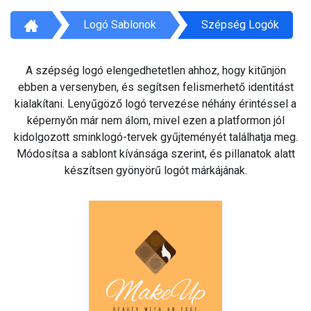
Logó Sablonok
Szépség Logók
A szépség logó elengedhetetlen ahhoz, hogy kitűnjön
ebben a versenyben, és segítsen felismerhető identitást
kialakítani. Lenyűgöző logó tervezése néhány érintéssel a
képernyőn már nem álom, mivel ezen a platformon jól
kidolgozott sminklogó-tervek gyűjteményét találhatja meg.
Módosítsa a sablont kívánsága szerint, és pillanatok alatt
készítsen gyönyörű logót márkájának.