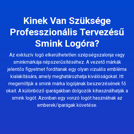
Kinek Van Szüksége
Professzionális Tervezésű
Smink Logóra?
Az exkluzív logó elkerülhetetlen szépségszalonja vagy
sminkmárkája népszerűsítéséhez. A vezető márkák
jelentős figyelmet fordítanak egy olyan vizuális embléma
kialakítására, amely meghatározhatja kiválóságokat. Itt
megemlítjük a smink márka logójának beszerzésének fő
okait. A különböző iparágakban dolgozók kihasználhatják a
smink logót. Azonban egy vonzó logót használnak az
emberek/iparágak követése.