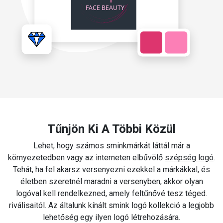
Tűnjön Ki A Többi Közül
Lehet, hogy számos sminkmárkát láttál már a
környezetedben vagy az interneten elbűvölő
szépség logó
.
Tehát, ha fel akarsz versenyezni ezekkel a márkákkal, és
életben szeretnél maradni a versenyben, akkor olyan
logóval kell rendelkezned, amely feltűnővé tesz téged.
riválisaitól. Az általunk kínált smink logó kollekció a legjobb
lehetőség egy ilyen logó létrehozására.