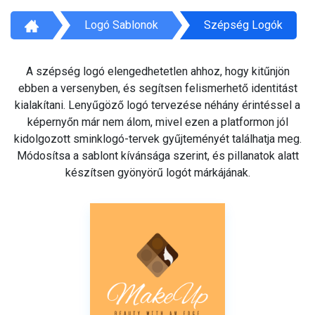
Logó Sablonok
Szépség Logók
A szépség logó elengedhetetlen ahhoz, hogy kitűnjön
ebben a versenyben, és segítsen felismerhető identitást
kialakítani. Lenyűgöző logó tervezése néhány érintéssel a
képernyőn már nem álom, mivel ezen a platformon jól
kidolgozott sminklogó-tervek gyűjteményét találhatja meg.
Módosítsa a sablont kívánsága szerint, és pillanatok alatt
készítsen gyönyörű logót márkájának.