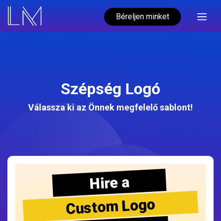
Béreljen minket
Szépség Logó
Válassza ki az Önnek megfelelő sablont!
Hire a
Custom Logo