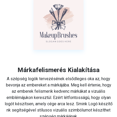
Márkafelismerés Kialakítása
A szépség logók tervezésének elsődleges oka az, hogy
bevonja az embereket a márkájába. Meg kell értenie, hogy
az emberek felismerik kedvenc márkákat a vizuális
emblémájukon keresztül. Ezért létfontosságú, hogy olyan
logót készítsen, amely cége arca lesz. Smink Logó készítő
nk segítségével stílusos vizuális szimbólumot készíthet
szépség márkájának.