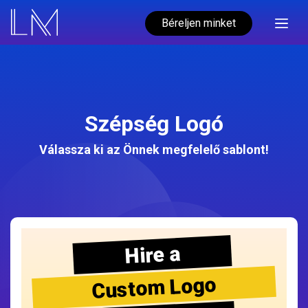
Béreljen minket
Szépség Logó
Válassza ki az Önnek megfelelő sablont!
Hire a
Custom Logo