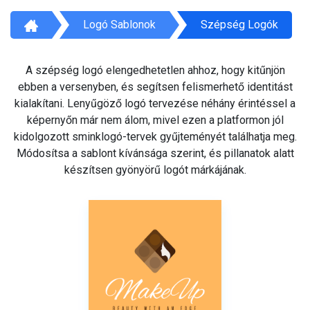
Logó Sablonok
Szépség Logók
A szépség logó elengedhetetlen ahhoz, hogy kitűnjön
ebben a versenyben, és segítsen felismerhető identitást
kialakítani. Lenyűgöző logó tervezése néhány érintéssel a
képernyőn már nem álom, mivel ezen a platformon jól
kidolgozott sminklogó-tervek gyűjteményét találhatja meg.
Módosítsa a sablont kívánsága szerint, és pillanatok alatt
készítsen gyönyörű logót márkájának.