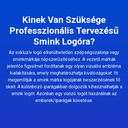
Kinek Van Szüksége
Professzionális Tervezésű
Smink Logóra?
Az exkluzív logó elkerülhetetlen szépségszalonja vagy
sminkmárkája népszerűsítéséhez. A vezető márkák
jelentős figyelmet fordítanak egy olyan vizuális embléma
kialakítására, amely meghatározhatja kiválóságokat. Itt
megemlítjük a smink márka logójának beszerzésének fő
okait. A különböző iparágakban dolgozók kihasználhatják a
smink logót. Azonban egy vonzó logót használnak az
emberek/iparágak követése.