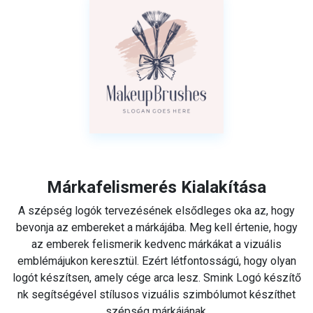
Márkafelismerés Kialakítása
A szépség logók tervezésének elsődleges oka az, hogy
bevonja az embereket a márkájába. Meg kell értenie, hogy
az emberek felismerik kedvenc márkákat a vizuális
emblémájukon keresztül. Ezért létfontosságú, hogy olyan
logót készítsen, amely cége arca lesz. Smink Logó készítő
nk segítségével stílusos vizuális szimbólumot készíthet
szépség márkájának.