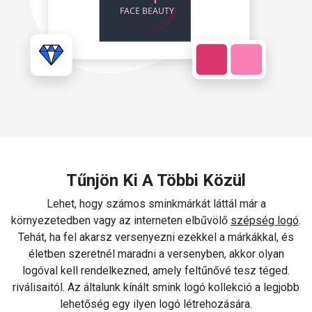
Tűnjön Ki A Többi Közül
Lehet, hogy számos sminkmárkát láttál már a
környezetedben vagy az interneten elbűvölő
szépség logó
.
Tehát, ha fel akarsz versenyezni ezekkel a márkákkal, és
életben szeretnél maradni a versenyben, akkor olyan
logóval kell rendelkezned, amely feltűnővé tesz téged.
riválisaitól. Az általunk kínált smink logó kollekció a legjobb
lehetőség egy ilyen logó létrehozására.