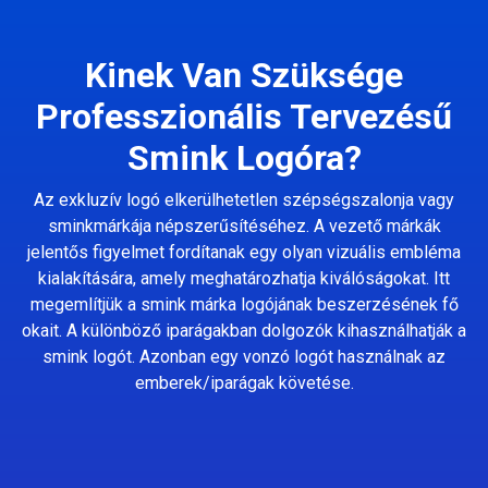
Kinek Van Szüksége
Professzionális Tervezésű
Smink Logóra?
Az exkluzív logó elkerülhetetlen szépségszalonja vagy
sminkmárkája népszerűsítéséhez. A vezető márkák
jelentős figyelmet fordítanak egy olyan vizuális embléma
kialakítására, amely meghatározhatja kiválóságokat. Itt
megemlítjük a smink márka logójának beszerzésének fő
okait. A különböző iparágakban dolgozók kihasználhatják a
smink logót. Azonban egy vonzó logót használnak az
emberek/iparágak követése.