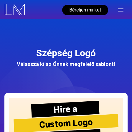
Béreljen minket
Szépség Logó
Válassza ki az Önnek megfelelő sablont!
Hire a
Custom Logo