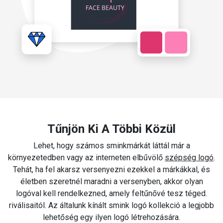
Tűnjön Ki A Többi Közül
Lehet, hogy számos sminkmárkát láttál már a
környezetedben vagy az interneten elbűvölő
szépség logó
.
Tehát, ha fel akarsz versenyezni ezekkel a márkákkal, és
életben szeretnél maradni a versenyben, akkor olyan
logóval kell rendelkezned, amely feltűnővé tesz téged.
riválisaitól. Az általunk kínált smink logó kollekció a legjobb
lehetőség egy ilyen logó létrehozására.