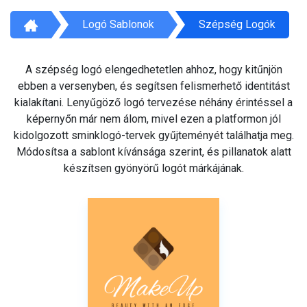
Logó Sablonok
Szépség Logók
A szépség logó elengedhetetlen ahhoz, hogy kitűnjön
ebben a versenyben, és segítsen felismerhető identitást
kialakítani. Lenyűgöző logó tervezése néhány érintéssel a
képernyőn már nem álom, mivel ezen a platformon jól
kidolgozott sminklogó-tervek gyűjteményét találhatja meg.
Módosítsa a sablont kívánsága szerint, és pillanatok alatt
készítsen gyönyörű logót márkájának.