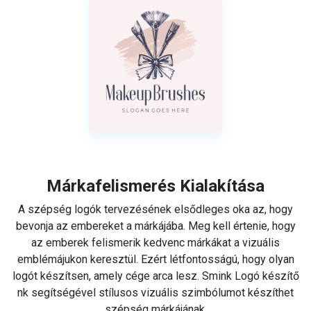
Márkafelismerés Kialakítása
A szépség logók tervezésének elsődleges oka az, hogy
bevonja az embereket a márkájába. Meg kell értenie, hogy
az emberek felismerik kedvenc márkákat a vizuális
emblémájukon keresztül. Ezért létfontosságú, hogy olyan
logót készítsen, amely cége arca lesz. Smink Logó készítő
nk segítségével stílusos vizuális szimbólumot készíthet
szépség márkájának.