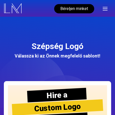
Béreljen minket
Szépség Logó
Válassza ki az Önnek megfelelő sablont!
Hire a
Custom Logo