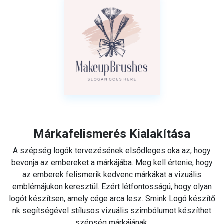
Márkafelismerés Kialakítása
A szépség logók tervezésének elsődleges oka az, hogy
bevonja az embereket a márkájába. Meg kell értenie, hogy
az emberek felismerik kedvenc márkákat a vizuális
emblémájukon keresztül. Ezért létfontosságú, hogy olyan
logót készítsen, amely cége arca lesz. Smink Logó készítő
nk segítségével stílusos vizuális szimbólumot készíthet
szépség márkájának.