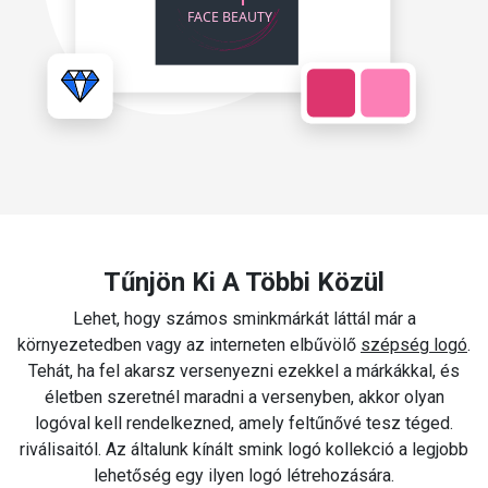
Tűnjön Ki A Többi Közül
Lehet, hogy számos sminkmárkát láttál már a
környezetedben vagy az interneten elbűvölő
szépség logó
.
Tehát, ha fel akarsz versenyezni ezekkel a márkákkal, és
életben szeretnél maradni a versenyben, akkor olyan
logóval kell rendelkezned, amely feltűnővé tesz téged.
riválisaitól. Az általunk kínált smink logó kollekció a legjobb
lehetőség egy ilyen logó létrehozására.