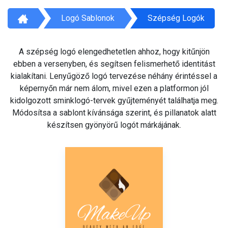
Logó Sablonok
Szépség Logók
A szépség logó elengedhetetlen ahhoz, hogy kitűnjön
ebben a versenyben, és segítsen felismerhető identitást
kialakítani. Lenyűgöző logó tervezése néhány érintéssel a
képernyőn már nem álom, mivel ezen a platformon jól
kidolgozott sminklogó-tervek gyűjteményét találhatja meg.
Módosítsa a sablont kívánsága szerint, és pillanatok alatt
készítsen gyönyörű logót márkájának.