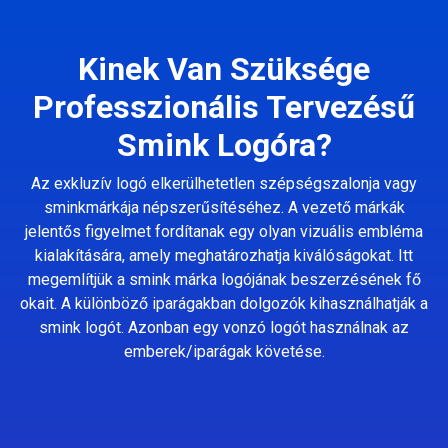
Kinek Van Szüksége
Professzionális Tervezésű
Smink Logóra?
Az exkluzív logó elkerülhetetlen szépségszalonja vagy
sminkmárkája népszerűsítéséhez. A vezető márkák
jelentős figyelmet fordítanak egy olyan vizuális embléma
kialakítására, amely meghatározhatja kiválóságokat. Itt
megemlítjük a smink márka logójának beszerzésének fő
okait. A különböző iparágakban dolgozók kihasználhatják a
smink logót. Azonban egy vonzó logót használnak az
emberek/iparágak követése.