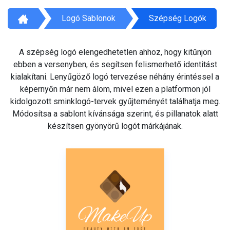
Logó Sablonok
Szépség Logók
A szépség logó elengedhetetlen ahhoz, hogy kitűnjön
ebben a versenyben, és segítsen felismerhető identitást
kialakítani. Lenyűgöző logó tervezése néhány érintéssel a
képernyőn már nem álom, mivel ezen a platformon jól
kidolgozott sminklogó-tervek gyűjteményét találhatja meg.
Módosítsa a sablont kívánsága szerint, és pillanatok alatt
készítsen gyönyörű logót márkájának.