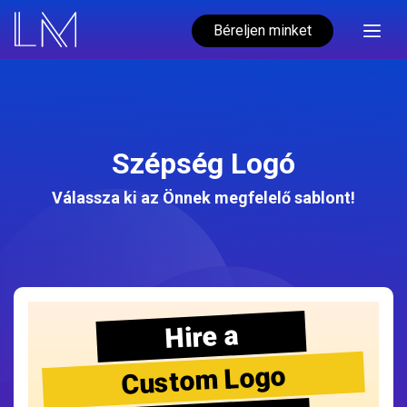
Béreljen minket
Szépség Logó
Válassza ki az Önnek megfelelő sablont!
Hire a
Custom Logo