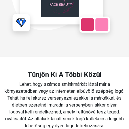
Tűnjön Ki A Többi Közül
Lehet, hogy számos sminkmárkát láttál már a
környezetedben vagy az interneten elbűvölő
szépség logó
.
Tehát, ha fel akarsz versenyezni ezekkel a márkákkal, és
életben szeretnél maradni a versenyben, akkor olyan
logóval kell rendelkezned, amely feltűnővé tesz téged.
riválisaitól. Az általunk kínált smink logó kollekció a legjobb
lehetőség egy ilyen logó létrehozására.