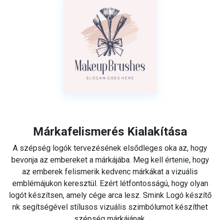
Márkafelismerés Kialakítása
A szépség logók tervezésének elsődleges oka az, hogy
bevonja az embereket a márkájába. Meg kell értenie, hogy
az emberek felismerik kedvenc márkákat a vizuális
emblémájukon keresztül. Ezért létfontosságú, hogy olyan
logót készítsen, amely cége arca lesz. Smink Logó készítő
nk segítségével stílusos vizuális szimbólumot készíthet
szépség márkájának.