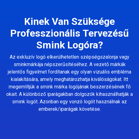
Kinek Van Szüksége
Professzionális Tervezésű
Smink Logóra?
Az exkluzív logó elkerülhetetlen szépségszalonja vagy
sminkmárkája népszerűsítéséhez. A vezető márkák
jelentős figyelmet fordítanak egy olyan vizuális embléma
kialakítására, amely meghatározhatja kiválóságokat. Itt
megemlítjük a smink márka logójának beszerzésének fő
okait. A különböző iparágakban dolgozók kihasználhatják a
smink logót. Azonban egy vonzó logót használnak az
emberek/iparágak követése.