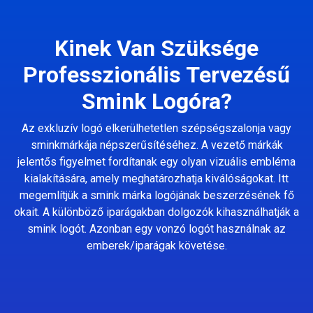
Kinek Van Szüksége
Professzionális Tervezésű
Smink Logóra?
Az exkluzív logó elkerülhetetlen szépségszalonja vagy
sminkmárkája népszerűsítéséhez. A vezető márkák
jelentős figyelmet fordítanak egy olyan vizuális embléma
kialakítására, amely meghatározhatja kiválóságokat. Itt
megemlítjük a smink márka logójának beszerzésének fő
okait. A különböző iparágakban dolgozók kihasználhatják a
smink logót. Azonban egy vonzó logót használnak az
emberek/iparágak követése.