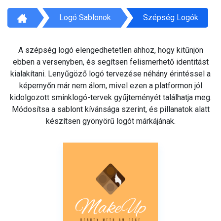
Logó Sablonok
Szépség Logók
A szépség logó elengedhetetlen ahhoz, hogy kitűnjön
ebben a versenyben, és segítsen felismerhető identitást
kialakítani. Lenyűgöző logó tervezése néhány érintéssel a
képernyőn már nem álom, mivel ezen a platformon jól
kidolgozott sminklogó-tervek gyűjteményét találhatja meg.
Módosítsa a sablont kívánsága szerint, és pillanatok alatt
készítsen gyönyörű logót márkájának.