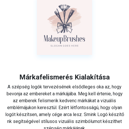
Márkafelismerés Kialakítása
A szépség logók tervezésének elsődleges oka az, hogy
bevonja az embereket a márkájába. Meg kell értenie, hogy
az emberek felismerik kedvenc márkákat a vizuális
emblémájukon keresztül. Ezért létfontosságú, hogy olyan
logót készítsen, amely cége arca lesz. Smink Logó készítő
nk segítségével stílusos vizuális szimbólumot készíthet
szépség márkájának.