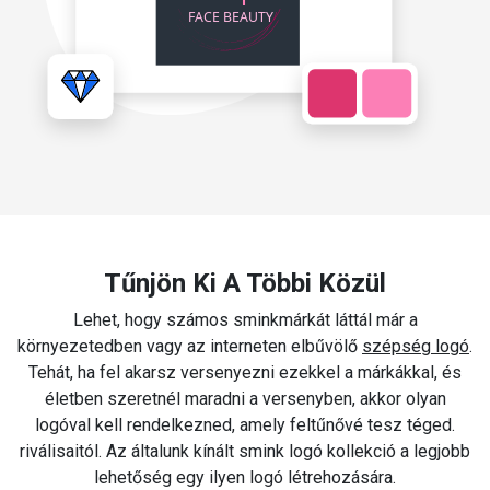
Tűnjön Ki A Többi Közül
Lehet, hogy számos sminkmárkát láttál már a
környezetedben vagy az interneten elbűvölő
szépség logó
.
Tehát, ha fel akarsz versenyezni ezekkel a márkákkal, és
életben szeretnél maradni a versenyben, akkor olyan
logóval kell rendelkezned, amely feltűnővé tesz téged.
riválisaitól. Az általunk kínált smink logó kollekció a legjobb
lehetőség egy ilyen logó létrehozására.