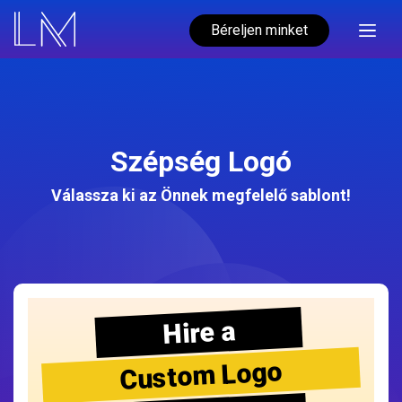
Béreljen minket
Szépség Logó
Válassza ki az Önnek megfelelő sablont!
Hire a
Custom Logo