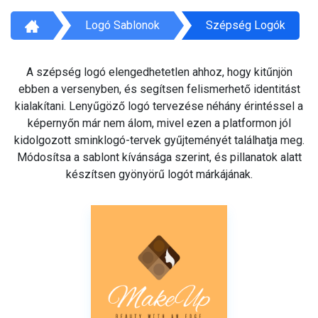
Logó Sablonok
Szépség Logók
A szépség logó elengedhetetlen ahhoz, hogy kitűnjön
ebben a versenyben, és segítsen felismerhető identitást
kialakítani. Lenyűgöző logó tervezése néhány érintéssel a
képernyőn már nem álom, mivel ezen a platformon jól
kidolgozott sminklogó-tervek gyűjteményét találhatja meg.
Módosítsa a sablont kívánsága szerint, és pillanatok alatt
készítsen gyönyörű logót márkájának.