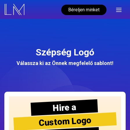
Béreljen minket
Szépség Logó
Válassza ki az Önnek megfelelő sablont!
Hire a
Custom Logo