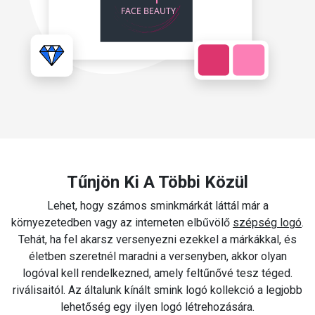
Tűnjön Ki A Többi Közül
Lehet, hogy számos sminkmárkát láttál már a
környezetedben vagy az interneten elbűvölő
szépség logó
.
Tehát, ha fel akarsz versenyezni ezekkel a márkákkal, és
életben szeretnél maradni a versenyben, akkor olyan
logóval kell rendelkezned, amely feltűnővé tesz téged.
riválisaitól. Az általunk kínált smink logó kollekció a legjobb
lehetőség egy ilyen logó létrehozására.