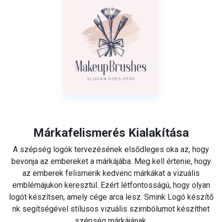
Márkafelismerés Kialakítása
A szépség logók tervezésének elsődleges oka az, hogy
bevonja az embereket a márkájába. Meg kell értenie, hogy
az emberek felismerik kedvenc márkákat a vizuális
emblémájukon keresztül. Ezért létfontosságú, hogy olyan
logót készítsen, amely cége arca lesz. Smink Logó készítő
nk segítségével stílusos vizuális szimbólumot készíthet
szépség márkájának.