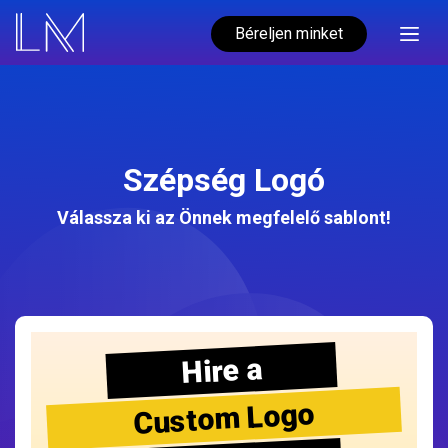
Béreljen minket
Szépség Logó
Válassza ki az Önnek megfelelő sablont!
Hire a
Custom Logo