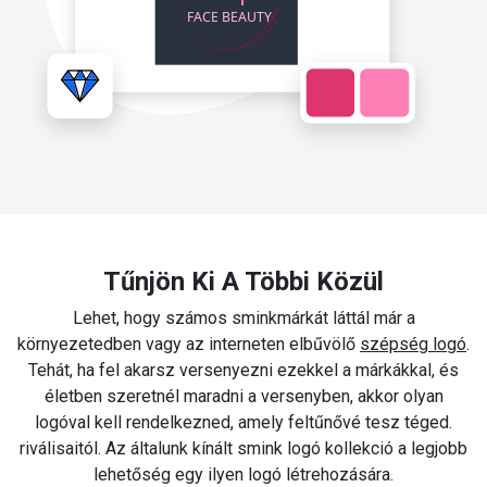
Tűnjön Ki A Többi Közül
Lehet, hogy számos sminkmárkát láttál már a
környezetedben vagy az interneten elbűvölő
szépség logó
.
Tehát, ha fel akarsz versenyezni ezekkel a márkákkal, és
életben szeretnél maradni a versenyben, akkor olyan
logóval kell rendelkezned, amely feltűnővé tesz téged.
riválisaitól. Az általunk kínált smink logó kollekció a legjobb
lehetőség egy ilyen logó létrehozására.