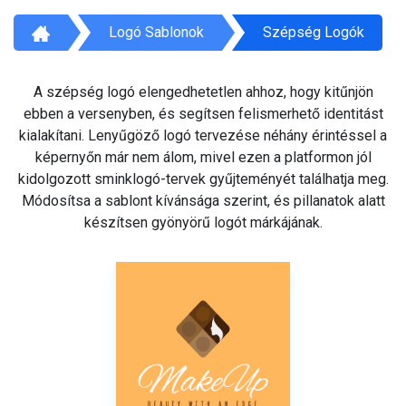
Logó Sablonok
Szépség Logók
A szépség logó elengedhetetlen ahhoz, hogy kitűnjön
ebben a versenyben, és segítsen felismerhető identitást
kialakítani. Lenyűgöző logó tervezése néhány érintéssel a
képernyőn már nem álom, mivel ezen a platformon jól
kidolgozott sminklogó-tervek gyűjteményét találhatja meg.
Módosítsa a sablont kívánsága szerint, és pillanatok alatt
készítsen gyönyörű logót márkájának.