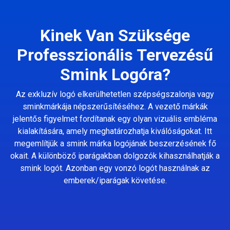
Kinek Van Szüksége
Professzionális Tervezésű
Smink Logóra?
Az exkluzív logó elkerülhetetlen szépségszalonja vagy
sminkmárkája népszerűsítéséhez. A vezető márkák
jelentős figyelmet fordítanak egy olyan vizuális embléma
kialakítására, amely meghatározhatja kiválóságokat. Itt
megemlítjük a smink márka logójának beszerzésének fő
okait. A különböző iparágakban dolgozók kihasználhatják a
smink logót. Azonban egy vonzó logót használnak az
emberek/iparágak követése.