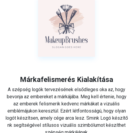
Márkafelismerés Kialakítása
A szépség logók tervezésének elsődleges oka az, hogy
bevonja az embereket a márkájába. Meg kell értenie, hogy
az emberek felismerik kedvenc márkákat a vizuális
emblémájukon keresztül. Ezért létfontosságú, hogy olyan
logót készítsen, amely cége arca lesz. Smink Logó készítő
nk segítségével stílusos vizuális szimbólumot készíthet
szépség márkájának.