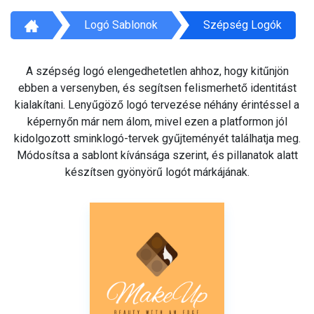
Logó Sablonok
Szépség Logók
A szépség logó elengedhetetlen ahhoz, hogy kitűnjön
ebben a versenyben, és segítsen felismerhető identitást
kialakítani. Lenyűgöző logó tervezése néhány érintéssel a
képernyőn már nem álom, mivel ezen a platformon jól
kidolgozott sminklogó-tervek gyűjteményét találhatja meg.
Módosítsa a sablont kívánsága szerint, és pillanatok alatt
készítsen gyönyörű logót márkájának.