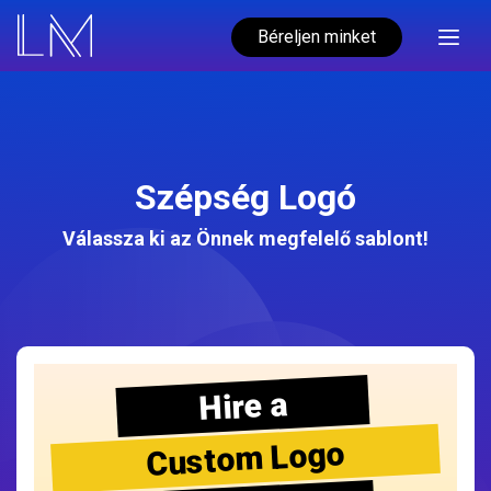
Béreljen minket
Szépség Logó
Válassza ki az Önnek megfelelő sablont!
Hire a
Custom Logo