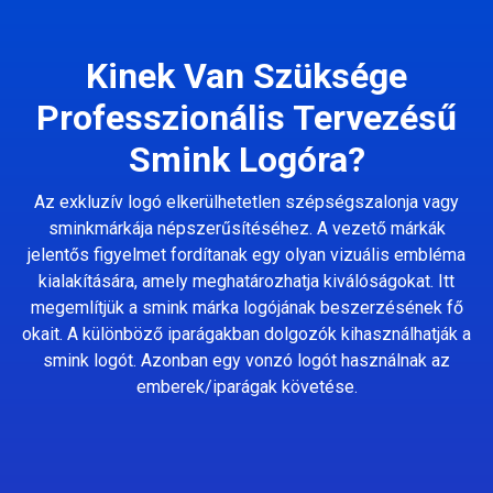
Kinek Van Szüksége
Professzionális Tervezésű
Smink Logóra?
Az exkluzív logó elkerülhetetlen szépségszalonja vagy
sminkmárkája népszerűsítéséhez. A vezető márkák
jelentős figyelmet fordítanak egy olyan vizuális embléma
kialakítására, amely meghatározhatja kiválóságokat. Itt
megemlítjük a smink márka logójának beszerzésének fő
okait. A különböző iparágakban dolgozók kihasználhatják a
smink logót. Azonban egy vonzó logót használnak az
emberek/iparágak követése.