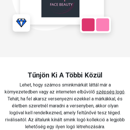
Tűnjön Ki A Többi Közül
Lehet, hogy számos sminkmárkát láttál már a
környezetedben vagy az interneten elbűvölő
szépség logó
.
Tehát, ha fel akarsz versenyezni ezekkel a márkákkal, és
életben szeretnél maradni a versenyben, akkor olyan
logóval kell rendelkezned, amely feltűnővé tesz téged.
riválisaitól. Az általunk kínált smink logó kollekció a legjobb
lehetőség egy ilyen logó létrehozására.