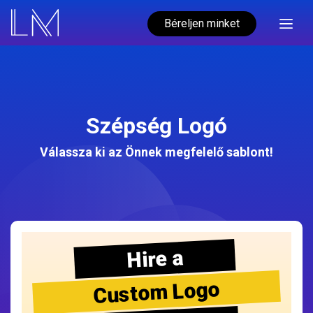
Béreljen minket
Szépség Logó
Válassza ki az Önnek megfelelő sablont!
Hire a
Custom Logo