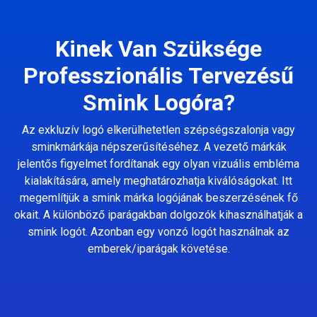
Kinek Van Szüksége
Professzionális Tervezésű
Smink Logóra?
Az exkluzív logó elkerülhetetlen szépségszalonja vagy
sminkmárkája népszerűsítéséhez. A vezető márkák
jelentős figyelmet fordítanak egy olyan vizuális embléma
kialakítására, amely meghatározhatja kiválóságokat. Itt
megemlítjük a smink márka logójának beszerzésének fő
okait. A különböző iparágakban dolgozók kihasználhatják a
smink logót. Azonban egy vonzó logót használnak az
emberek/iparágak követése.