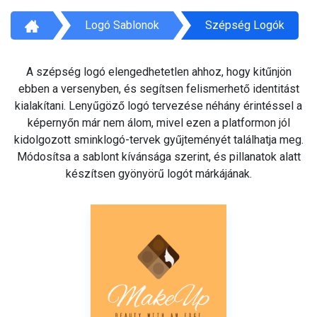
Logó Sablonok
Szépség Logók
A szépség logó elengedhetetlen ahhoz, hogy kitűnjön
ebben a versenyben, és segítsen felismerhető identitást
kialakítani. Lenyűgöző logó tervezése néhány érintéssel a
képernyőn már nem álom, mivel ezen a platformon jól
kidolgozott sminklogó-tervek gyűjteményét találhatja meg.
Módosítsa a sablont kívánsága szerint, és pillanatok alatt
készítsen gyönyörű logót márkájának.