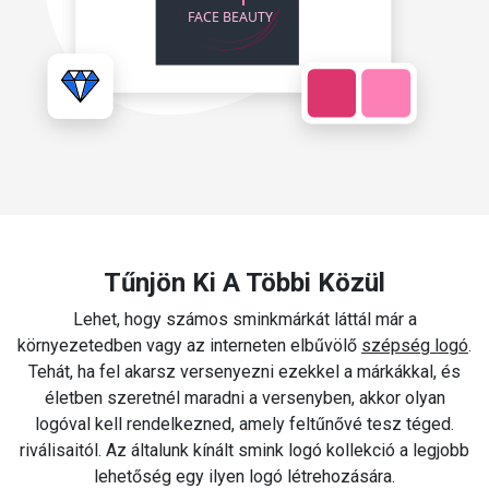
Tűnjön Ki A Többi Közül
Lehet, hogy számos sminkmárkát láttál már a
környezetedben vagy az interneten elbűvölő
szépség logó
.
Tehát, ha fel akarsz versenyezni ezekkel a márkákkal, és
életben szeretnél maradni a versenyben, akkor olyan
logóval kell rendelkezned, amely feltűnővé tesz téged.
riválisaitól. Az általunk kínált smink logó kollekció a legjobb
lehetőség egy ilyen logó létrehozására.