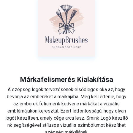
Márkafelismerés Kialakítása
A szépség logók tervezésének elsődleges oka az, hogy
bevonja az embereket a márkájába. Meg kell értenie, hogy
az emberek felismerik kedvenc márkákat a vizuális
emblémájukon keresztül. Ezért létfontosságú, hogy olyan
logót készítsen, amely cége arca lesz. Smink Logó készítő
nk segítségével stílusos vizuális szimbólumot készíthet
szépség márkájának.