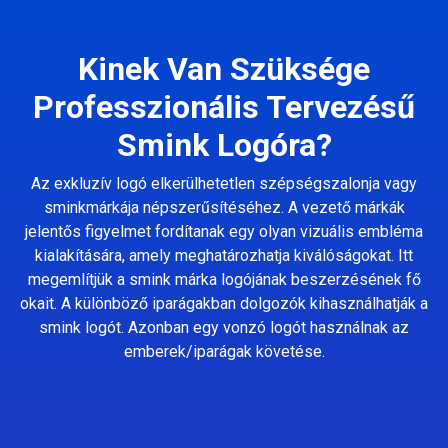
Kinek Van Szüksége
Professzionális Tervezésű
Smink Logóra?
Az exkluzív logó elkerülhetetlen szépségszalonja vagy
sminkmárkája népszerűsítéséhez. A vezető márkák
jelentős figyelmet fordítanak egy olyan vizuális embléma
kialakítására, amely meghatározhatja kiválóságokat. Itt
megemlítjük a smink márka logójának beszerzésének fő
okait. A különböző iparágakban dolgozók kihasználhatják a
smink logót. Azonban egy vonzó logót használnak az
emberek/iparágak követése.