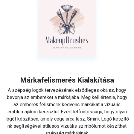
Márkafelismerés Kialakítása
A szépség logók tervezésének elsődleges oka az, hogy
bevonja az embereket a márkájába. Meg kell értenie, hogy
az emberek felismerik kedvenc márkákat a vizuális
emblémájukon keresztül. Ezért létfontosságú, hogy olyan
logót készítsen, amely cége arca lesz. Smink Logó készítő
nk segítségével stílusos vizuális szimbólumot készíthet
szépség márkájának.