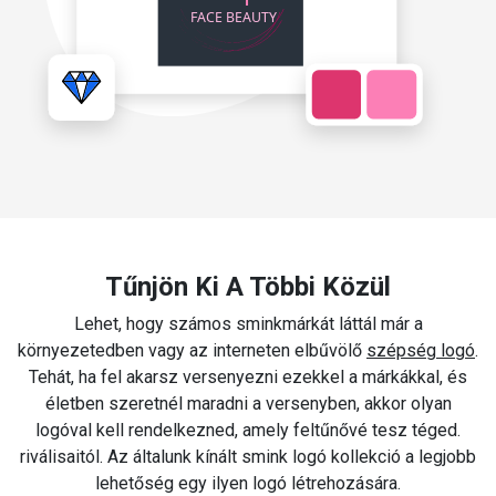
Tűnjön Ki A Többi Közül
Lehet, hogy számos sminkmárkát láttál már a
környezetedben vagy az interneten elbűvölő
szépség logó
.
Tehát, ha fel akarsz versenyezni ezekkel a márkákkal, és
életben szeretnél maradni a versenyben, akkor olyan
logóval kell rendelkezned, amely feltűnővé tesz téged.
riválisaitól. Az általunk kínált smink logó kollekció a legjobb
lehetőség egy ilyen logó létrehozására.