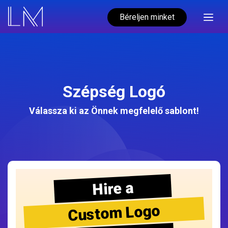
Béreljen minket
Szépség Logó
Válassza ki az Önnek megfelelő sablont!
Hire a
Custom Logo