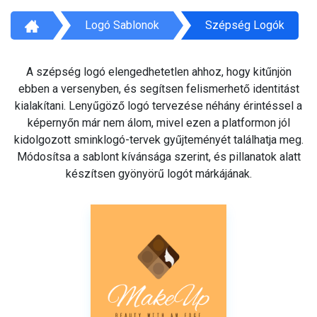
Logó Sablonok
Szépség Logók
A szépség logó elengedhetetlen ahhoz, hogy kitűnjön
ebben a versenyben, és segítsen felismerhető identitást
kialakítani. Lenyűgöző logó tervezése néhány érintéssel a
képernyőn már nem álom, mivel ezen a platformon jól
kidolgozott sminklogó-tervek gyűjteményét találhatja meg.
Módosítsa a sablont kívánsága szerint, és pillanatok alatt
készítsen gyönyörű logót márkájának.