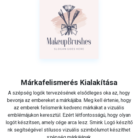
Márkafelismerés Kialakítása
A szépség logók tervezésének elsődleges oka az, hogy
bevonja az embereket a márkájába. Meg kell értenie, hogy
az emberek felismerik kedvenc márkákat a vizuális
emblémájukon keresztül. Ezért létfontosságú, hogy olyan
logót készítsen, amely cége arca lesz. Smink Logó készítő
nk segítségével stílusos vizuális szimbólumot készíthet
szépség márkájának.