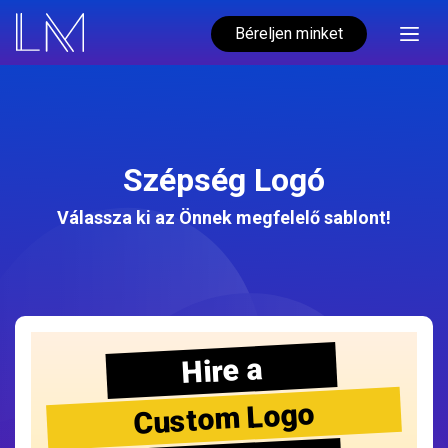
Béreljen minket
Szépség Logó
Válassza ki az Önnek megfelelő sablont!
Hire a
Custom Logo