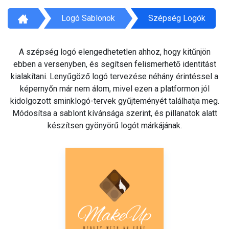
Logó Sablonok
Szépség Logók
A szépség logó elengedhetetlen ahhoz, hogy kitűnjön
ebben a versenyben, és segítsen felismerhető identitást
kialakítani. Lenyűgöző logó tervezése néhány érintéssel a
képernyőn már nem álom, mivel ezen a platformon jól
kidolgozott sminklogó-tervek gyűjteményét találhatja meg.
Módosítsa a sablont kívánsága szerint, és pillanatok alatt
készítsen gyönyörű logót márkájának.