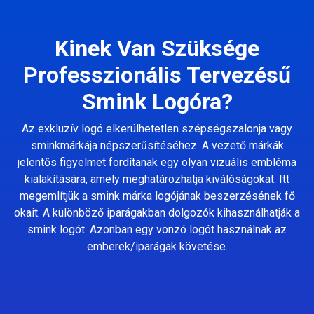
Kinek Van Szüksége
Professzionális Tervezésű
Smink Logóra?
Az exkluzív logó elkerülhetetlen szépségszalonja vagy
sminkmárkája népszerűsítéséhez. A vezető márkák
jelentős figyelmet fordítanak egy olyan vizuális embléma
kialakítására, amely meghatározhatja kiválóságokat. Itt
megemlítjük a smink márka logójának beszerzésének fő
okait. A különböző iparágakban dolgozók kihasználhatják a
smink logót. Azonban egy vonzó logót használnak az
emberek/iparágak követése.