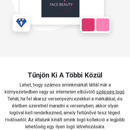
Tűnjön Ki A Többi Közül
Lehet, hogy számos sminkmárkát láttál már a
környezetedben vagy az interneten elbűvölő
szépség logó
.
Tehát, ha fel akarsz versenyezni ezekkel a márkákkal, és
életben szeretnél maradni a versenyben, akkor olyan
logóval kell rendelkezned, amely feltűnővé tesz téged.
riválisaitól. Az általunk kínált smink logó kollekció a legjobb
lehetőség egy ilyen logó létrehozására.