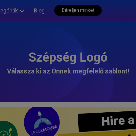
tegóriák
Blog
Béreljen minket
Szépség Logó
Válassza ki az Önnek megfelelő sablont!
Hire a