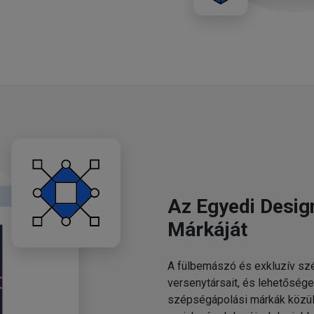
Az Egyedi Desig
Márkáját
A fülbemászó és exkluzív szé
versenytársait, és lehetősége
szépségápolási márkák közül.