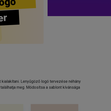
ogo
er
t kialakítani. Lenyűgöző logó tervezése néhány
találhatja meg. Módosítsa a sablont kívánsága