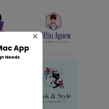
Close
×
 Mac App
gn Needs