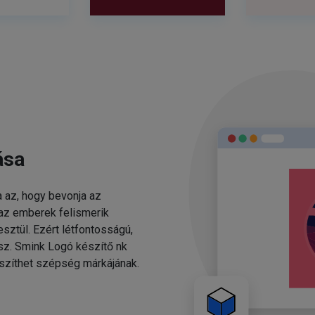
ása
 az, hogy bevonja az
 az emberek felismerik
sztül. Ezért létfontosságú,
esz. Smink Logó készítő nk
szíthet szépség márkájának.