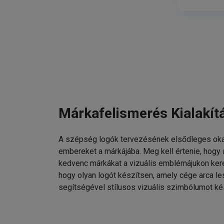
Márkafelismerés Kialakít
A szépség logók tervezésének elsődleges oka
embereket a márkájába. Meg kell értenie, hogy
kedvenc márkákat a vizuális emblémájukon kere
hogy olyan logót készítsen, amely cége arca l
segítségével stílusos vizuális szimbólumot ké