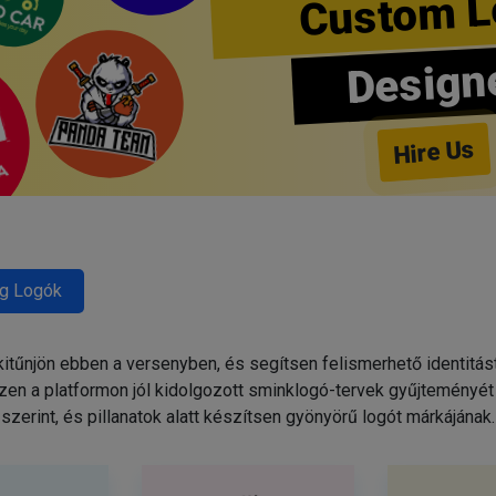
Custom L
Design
Hire Us
g Logók
tűnjön ebben a versenyben, és segítsen felismerhető identitás
zen a platformon jól kidolgozott sminklogó-tervek gyűjteményét 
szerint, és pillanatok alatt készítsen gyönyörű logót márkájának.