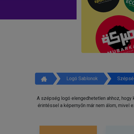
Logó Sablonok
Szépsé
A szépség logó elengedhetetlen ahhoz, hogy ki
érintéssel a képernyőn már nem álom, mivel e