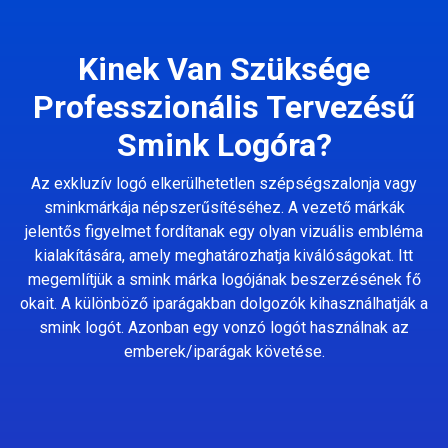
Kinek Van Szüksége
Professzionális Tervezésű
Smink Logóra?
Az exkluzív logó elkerülhetetlen szépségszalonja vagy
sminkmárkája népszerűsítéséhez. A vezető márkák
jelentős figyelmet fordítanak egy olyan vizuális embléma
kialakítására, amely meghatározhatja kiválóságokat. Itt
megemlítjük a smink márka logójának beszerzésének fő
okait. A különböző iparágakban dolgozók kihasználhatják a
smink logót. Azonban egy vonzó logót használnak az
emberek/iparágak követése.