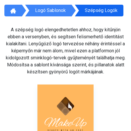
Logó Sablonok
Szépség Logók
A szépség logó elengedhetetlen ahhoz, hogy kitűnjön
ebben a versenyben, és segítsen felismerhető identitást
kialakítani. Lenyűgöző logó tervezése néhány érintéssel a
képernyőn már nem álom, mivel ezen a platformon jól
kidolgozott sminklogó-tervek gyűjteményét találhatja meg.
Módosítsa a sablont kívánsága szerint, és pillanatok alatt
készítsen gyönyörű logót márkájának.