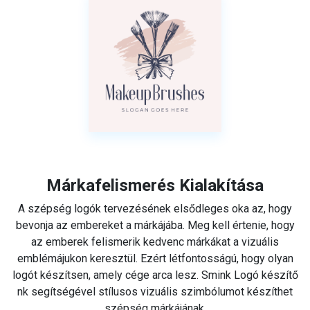
Márkafelismerés Kialakítása
A szépség logók tervezésének elsődleges oka az, hogy
bevonja az embereket a márkájába. Meg kell értenie, hogy
az emberek felismerik kedvenc márkákat a vizuális
emblémájukon keresztül. Ezért létfontosságú, hogy olyan
logót készítsen, amely cége arca lesz. Smink Logó készítő
nk segítségével stílusos vizuális szimbólumot készíthet
szépség márkájának.