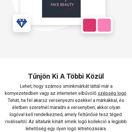
Tűnjön Ki A Többi Közül
Lehet, hogy számos sminkmárkát láttál már a
környezetedben vagy az interneten elbűvölő
szépség logó
.
Tehát, ha fel akarsz versenyezni ezekkel a márkákkal, és
életben szeretnél maradni a versenyben, akkor olyan
logóval kell rendelkezned, amely feltűnővé tesz téged.
riválisaitól. Az általunk kínált smink logó kollekció a legjobb
lehetőség egy ilyen logó létrehozására.