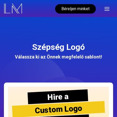
Béreljen minket
Szépség Logó
Válassza ki az Önnek megfelelő sablont!
Hire a
Custom Logo