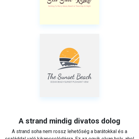
A strand mindig divatos dolog
A strand soha nem rossz lehetőség a barátokkal és a
családdal való kikapcsolódásra. Ez az egyik olyan hely, ahol