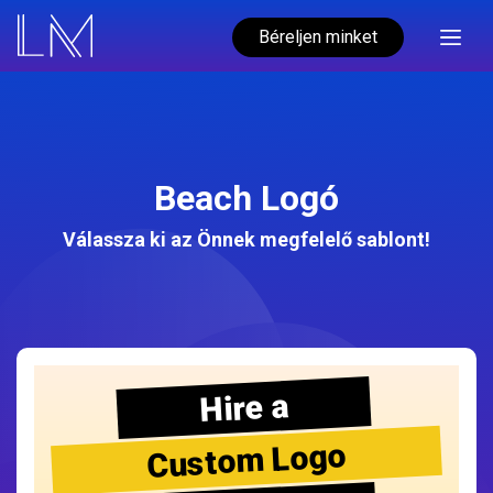
Béreljen minket
Beach Logó
Válassza ki az Önnek megfelelő sablont!
Hire a
Custom Logo