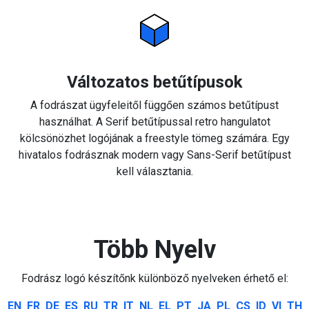
Változatos betűtípusok
A fodrászat ügyfeleitől függően számos betűtípust
használhat. A Serif betűtípussal retro hangulatot
kölcsönözhet logójának a freestyle tömeg számára. Egy
hivatalos fodrásznak modern vagy Sans-Serif betűtípust
kell választania.
Több Nyelv
Fodrász logó készítőnk különböző nyelveken érhető el:
EN
FR
DE
ES
RU
TR
IT
NL
EL
PT
JA
PL
CS
ID
VI
TH