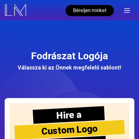
Béreljen minket
Fodrászat Logója
Válassza ki az Önnek megfelelő sablont!
Hire a
Custom Logo