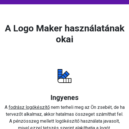
A Logo Maker használatának
okai
Ingyenes
A
fodrász logókészítő
nem terheli meg az Ön zsebét, de ha
tervezőt alkalmaz, akkor hatalmas összeget számíthat fel.
A pénzösszeg mellett logókészítő használata javasolt,
mivel ezzel tetszés szerint alakíthatja a logót.