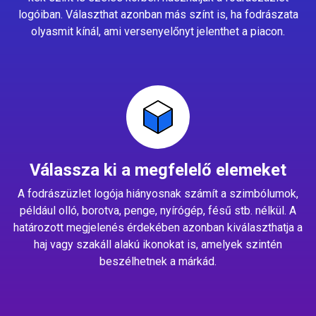
logóiban. Választhat azonban más színt is, ha fodrászata
olyasmit kínál, ami versenyelőnyt jelenthet a piacon.
Válassza ki a megfelelő elemeket
A fodrászüzlet logója hiányosnak számít a szimbólumok,
például olló, borotva, penge, nyírógép, fésű stb. nélkül. A
határozott megjelenés érdekében azonban kiválaszthatja a
haj vagy szakáll alakú ikonokat is, amelyek szintén
beszélhetnek a márkád.