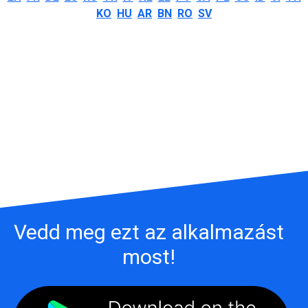
KO
HU
AR
BN
RO
SV
Vedd meg ezt az alkalmazást
most!