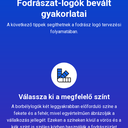
Fodrászat-logók bevált
gyakorlatai
A következő tippek segíthetnek a fodrász logó tervezési
folyamatában.
Válassza ki a megfelelő színt
A borbélylogók két leggyakrabban előforduló színe a
fekete és a fehér, mivel egyértelműen ábrázolják a
vállalkozás jellegét. Ezeken a színeken kívül a vörös és a
kék színt is széles körben használják a fodrászüzlet