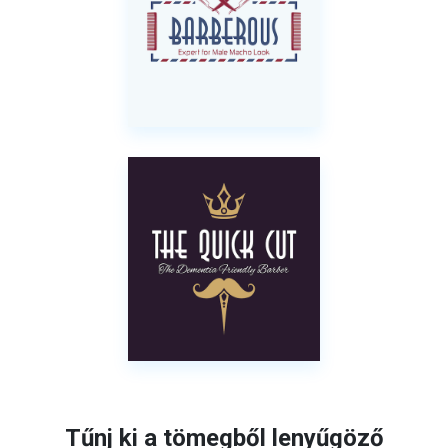
Tűnj ki a tömegből lenyűgöző