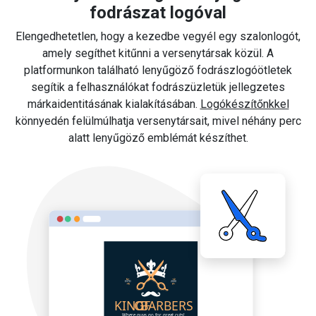
fodrászat logóval
Elengedhetetlen, hogy a kezedbe vegyél egy szalonlogót,
amely segíthet kitűnni a versenytársak közül. A
platformunkon található lenyűgöző fodrászlogóötletek
segítik a felhasználókat fodrászüzletük jellegzetes
márkaidentitásának kialakításában.
Logókészítőnkkel
könnyedén felülmúlhatja versenytársait, mivel néhány perc
alatt lenyűgöző emblémát készíthet.