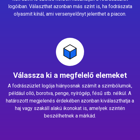
logóiban. Választhat azonban más színt is, ha fodrászata
olyasmit kínál, ami versenyelőnyt jelenthet a piacon.
Válassza ki a megfelelő elemeket
A fodrászüzlet logója hiányosnak számít a szimbólumok,
például olló, borotva, penge, nyírógép, fésű stb. nélkül. A
határozott megjelenés érdekében azonban kiválaszthatja a
haj vagy szakáll alakú ikonokat is, amelyek szintén
beszélhetnek a márkád.