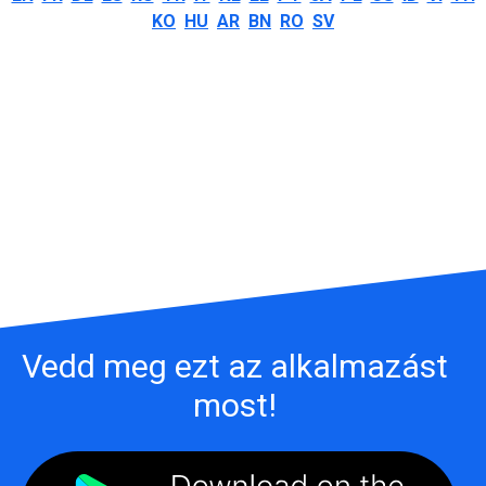
KO
HU
AR
BN
RO
SV
Vedd meg ezt az alkalmazást
most!