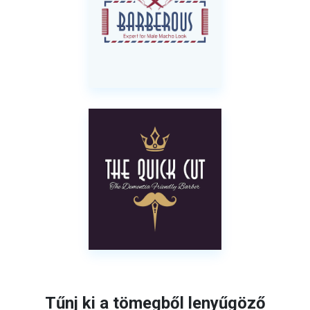
Tűnj ki a tömegből lenyűgöző