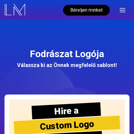
Béreljen minket
Fodrászat Logója
Válassza ki az Önnek megfelelő sablont!
Hire a
Custom Logo