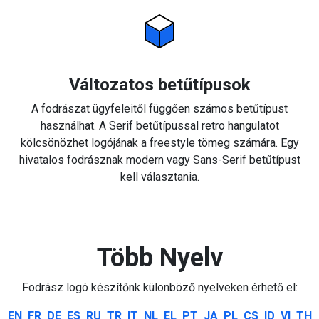
Változatos betűtípusok
A fodrászat ügyfeleitől függően számos betűtípust
használhat. A Serif betűtípussal retro hangulatot
kölcsönözhet logójának a freestyle tömeg számára. Egy
hivatalos fodrásznak modern vagy Sans-Serif betűtípust
kell választania.
Több Nyelv
Fodrász logó készítőnk különböző nyelveken érhető el:
EN
FR
DE
ES
RU
TR
IT
NL
EL
PT
JA
PL
CS
ID
VI
TH