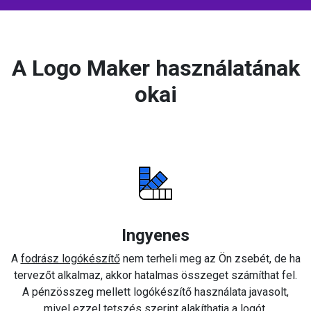
A Logo Maker használatának
okai
Ingyenes
A
fodrász logókészítő
nem terheli meg az Ön zsebét, de ha
tervezőt alkalmaz, akkor hatalmas összeget számíthat fel.
A pénzösszeg mellett logókészítő használata javasolt,
mivel ezzel tetszés szerint alakíthatja a logót.