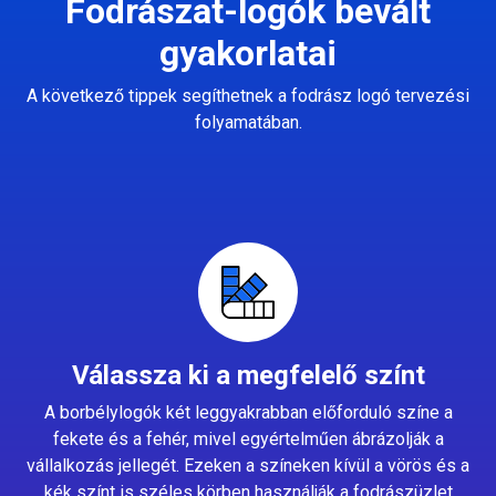
Fodrászat-logók bevált
gyakorlatai
A következő tippek segíthetnek a fodrász logó tervezési
folyamatában.
Válassza ki a megfelelő színt
A borbélylogók két leggyakrabban előforduló színe a
fekete és a fehér, mivel egyértelműen ábrázolják a
vállalkozás jellegét. Ezeken a színeken kívül a vörös és a
kék színt is széles körben használják a fodrászüzlet