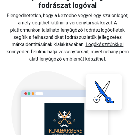
fodrászat logóval
Elengedhetetlen, hogy a kezedbe vegyél egy szalonlogót,
amely segíthet kitűnni a versenytársak közül. A
platformunkon található lenyűgöző fodrászlogóötletek
segítik a felhasználókat fodrászüzletük jellegzetes
márkaidentitásának kialakításában.
Logókészítőnkkel
könnyedén felülmúlhatja versenytársait, mivel néhány perc
alatt lenyűgöző emblémát készíthet.