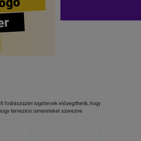
ogo
er
 fodrászüzlet logótervek elősegíthetik, hogy
 hogy tervezési ismereteket szerezne.