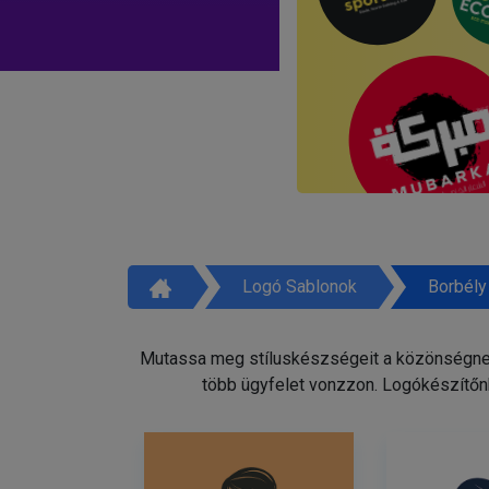
Logó Sablonok
Borbély
Mutassa meg stíluskészségeit a közönségnek 
több ügyfelet vonzzon. Logókészítőnk