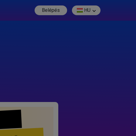
Belépés
HU