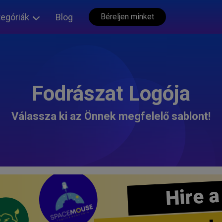
tegóriák
Blog
Béreljen minket
Fodrászat Logója
Válassza ki az Önnek megfelelő sablont!
Hire a