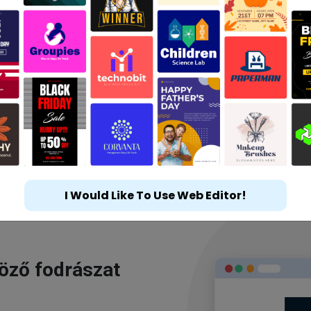
I Would Like To Use Web Editor!
göző fodrászat