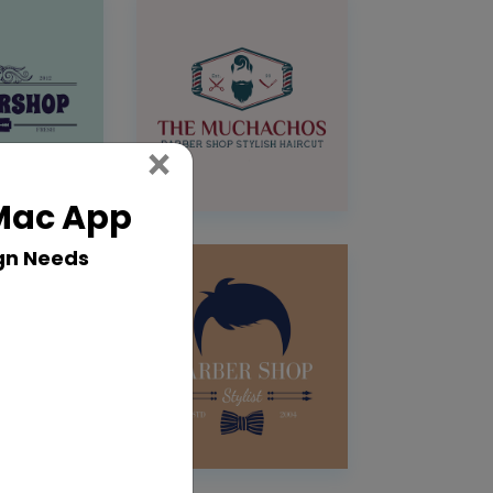
Close
×
 Mac App
gn Needs