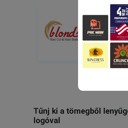
Tűnj ki a tömegből lenyű
logóval