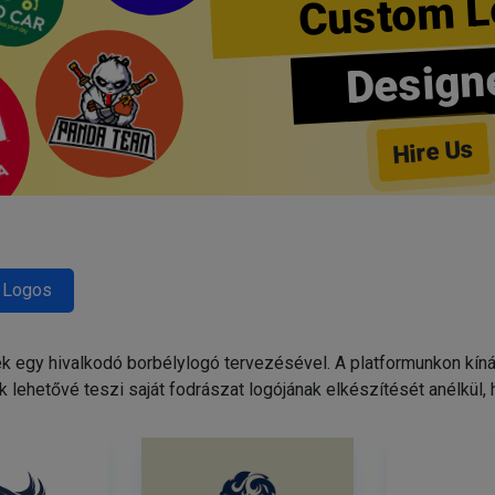
Custom L
Design
Hire Us
 Logos
egy hivalkodó borbélylogó tervezésével. A platformunkon kínált
 lehetővé teszi saját fodrászat logójának elkészítését anélkül,