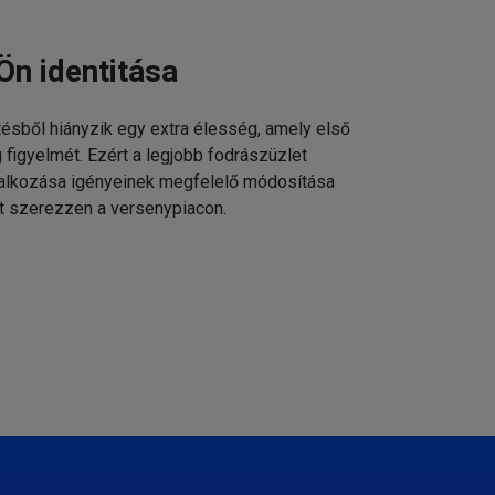
Ön identitása
tésből hiányzik egy extra élesség, amely első
g figyelmét. Ezért a legjobb fodrászüzlet
állalkozása igényeinek megfelelő módosítása
t szerezzen a versenypiacon.