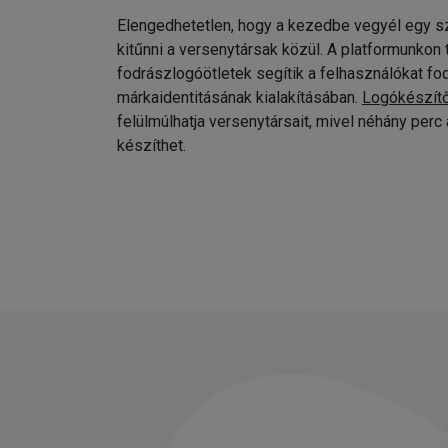
Elengedhetetlen, hogy a kezedbe vegyél egy sz
kitűnni a versenytársak közül. A platformunkon
fodrászlogóötletek segítik a felhasználókat fo
márkaidentitásának kialakításában.
Logókészít
felülmúlhatja versenytársait, mivel néhány per
készíthet.