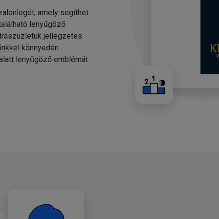
alonlogót, amely segíthet
 található lenyűgöző
drászüzletük jellegzetes
őnkkel
könnyedén
c alatt lenyűgöző emblémát