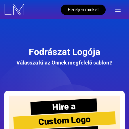
Béreljen minket
Fodrászat Logója
Válassza ki az Önnek megfelelő sablont!
Hire a
Custom Logo