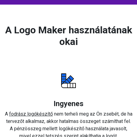
A Logo Maker használatának
okai
Ingyenes
A
fodrász logókészítő
nem terheli meg az Ön zsebét, de ha
tervezőt alkalmaz, akkor hatalmas összeget számíthat fel.
A pénzösszeg mellett logókészítő használata javasolt,
mivel ezzel tetszés szerint alakíthatja a logót.