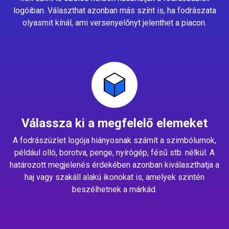
logóiban. Választhat azonban más színt is, ha fodrászata
olyasmit kínál, ami versenyelőnyt jelenthet a piacon.
Válassza ki a megfelelő elemeket
A fodrászüzlet logója hiányosnak számít a szimbólumok,
például olló, borotva, penge, nyírógép, fésű stb. nélkül. A
határozott megjelenés érdekében azonban kiválaszthatja a
haj vagy szakáll alakú ikonokat is, amelyek szintén
beszélhetnek a márkád.