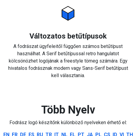
Változatos betűtípusok
A fodrászat ügyfeleitől függően számos betűtípust
használhat. A Serif betűtípussal retro hangulatot
kölcsönözhet logójának a freestyle tömeg számára. Egy
hivatalos fodrásznak modern vagy Sans-Serif betűtípust
kell választania.
Több Nyelv
Fodrász logó készítőnk különböző nyelveken érhető el:
EN
FR
DE
ES
RU
TR
IT
NL
EL
PT
JA
PL
CS
ID
VI
TH