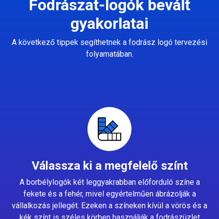
Fodrászat-logók bevált
gyakorlatai
A következő tippek segíthetnek a fodrász logó tervezési
folyamatában.
Válassza ki a megfelelő színt
A borbélylogók két leggyakrabban előforduló színe a
fekete és a fehér, mivel egyértelműen ábrázolják a
vállalkozás jellegét. Ezeken a színeken kívül a vörös és a
kék színt is széles körben használják a fodrászüzlet