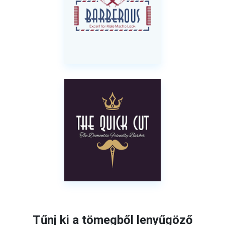
Tűnj ki a tömegből lenyűgöző