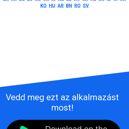
KO
HU
AR
BN
RO
SV
Vedd meg ezt az alkalmazást
most!