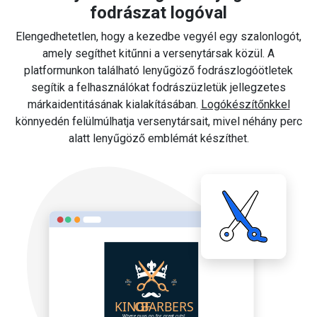
fodrászat logóval
Elengedhetetlen, hogy a kezedbe vegyél egy szalonlogót,
amely segíthet kitűnni a versenytársak közül. A
platformunkon található lenyűgöző fodrászlogóötletek
segítik a felhasználókat fodrászüzletük jellegzetes
márkaidentitásának kialakításában.
Logókészítőnkkel
könnyedén felülmúlhatja versenytársait, mivel néhány perc
alatt lenyűgöző emblémát készíthet.