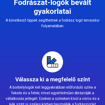
Fodrászat-logók bevált
gyakorlatai
A következő tippek segíthetnek a fodrász logó tervezési
folyamatában.
Válassza ki a megfelelő színt
A borbélylogók két leggyakrabban előforduló színe a
fekete és a fehér, mivel egyértelműen ábrázolják a
vállalkozás jellegét. Ezeken a színeken kívül a vörös és a
kék színt is széles körben használják a fodrászüzlet