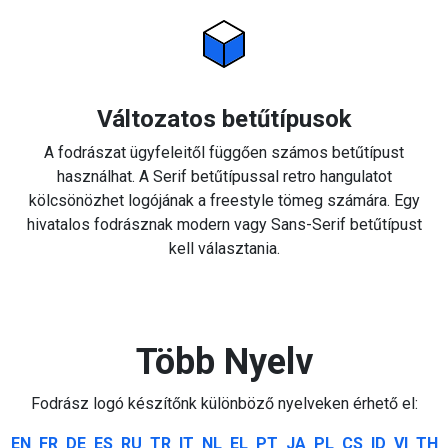
Változatos betűtípusok
A fodrászat ügyfeleitől függően számos betűtípust
használhat. A Serif betűtípussal retro hangulatot
kölcsönözhet logójának a freestyle tömeg számára. Egy
hivatalos fodrásznak modern vagy Sans-Serif betűtípust
kell választania.
Több Nyelv
Fodrász logó készítőnk különböző nyelveken érhető el:
EN
FR
DE
ES
RU
TR
IT
NL
EL
PT
JA
PL
CS
ID
VI
TH