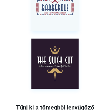
Tűnj ki a tömegből lenyűgöző