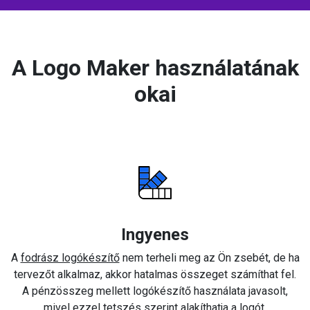
A Logo Maker használatának
okai
Ingyenes
A
fodrász logókészítő
nem terheli meg az Ön zsebét, de ha
tervezőt alkalmaz, akkor hatalmas összeget számíthat fel.
A pénzösszeg mellett logókészítő használata javasolt,
mivel ezzel tetszés szerint alakíthatja a logót.