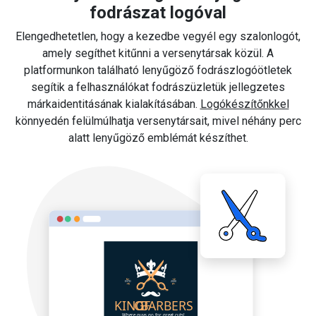
fodrászat logóval
Elengedhetetlen, hogy a kezedbe vegyél egy szalonlogót,
amely segíthet kitűnni a versenytársak közül. A
platformunkon található lenyűgöző fodrászlogóötletek
segítik a felhasználókat fodrászüzletük jellegzetes
márkaidentitásának kialakításában.
Logókészítőnkkel
könnyedén felülmúlhatja versenytársait, mivel néhány perc
alatt lenyűgöző emblémát készíthet.