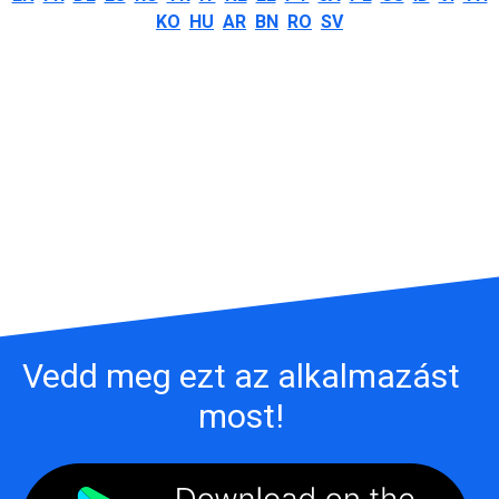
KO
HU
AR
BN
RO
SV
Vedd meg ezt az alkalmazást
most!