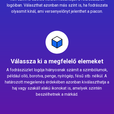
logóiban. Választhat azonban más színt is, ha fodrászata
olyasmit kínál, ami versenyelőnyt jelenthet a piacon.
Válassza ki a megfelelő elemeket
A fodrászüzlet logója hiányosnak számít a szimbólumok,
például olló, borotva, penge, nyírógép, fésű stb. nélkül. A
határozott megjelenés érdekében azonban kiválaszthatja a
haj vagy szakáll alakú ikonokat is, amelyek szintén
beszélhetnek a márkád.