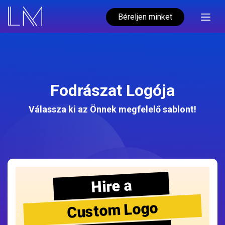
Béreljen minket
Fodrászat Logója
Válassza ki az Önnek megfelelő sablont!
Hire a
Custom Logo