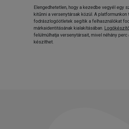
Elengedhetetlen, hogy a kezedbe vegyél egy sz
kitűnni a versenytársak közül. A platformunkon
fodrászlogóötletek segítik a felhasználókat fo
márkaidentitásának kialakításában.
Logókészít
felülmúlhatja versenytársait, mivel néhány per
készíthet.