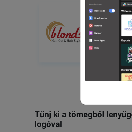
Tűnj ki a tömegből lenyű
logóval