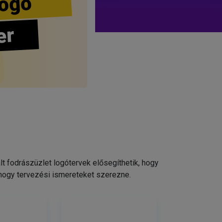
ogo
er
 fodrászüzlet logótervek elősegíthetik, hogy
 hogy tervezési ismereteket szerezne.