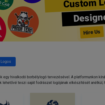
Custom L
Design
Hire Us
 Logos
egy hivalkodó borbélylogó tervezésével. A platformunkon kínált
 lehetővé teszi saját fodrászat logójának elkészítését anélkül,