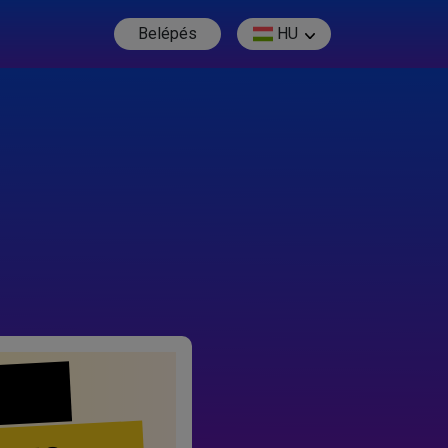
Belépés
HU