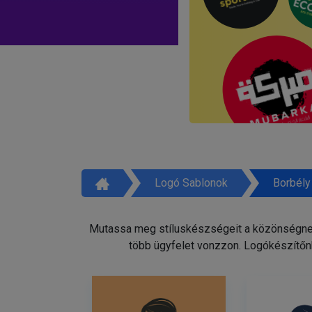
Logó Sablonok
Borbély
Mutassa meg stíluskészségeit a közönségnek 
több ügyfelet vonzzon. Logókészítőnk