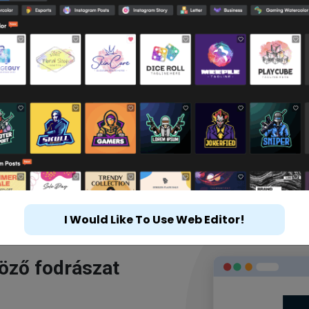
I Would Like To Use Web Editor!
göző fodrászat