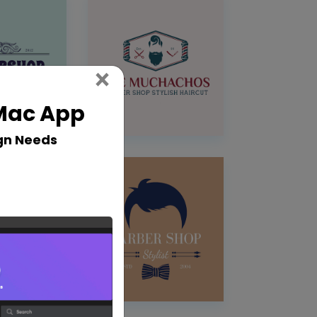
Close
×
 Mac App
gn Needs