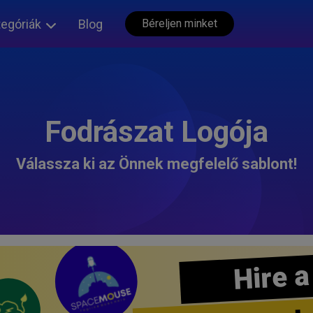
tegóriák
Blog
Béreljen minket
Fodrászat Logója
Válassza ki az Önnek megfelelő sablont!
Hire a