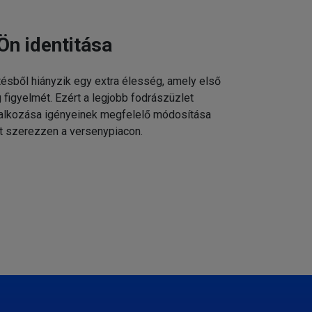
Ön identitása
tésből hiányzik egy extra élesség, amely első
g figyelmét. Ezért a legjobb fodrászüzlet
állalkozása igényeinek megfelelő módosítása
t szerezzen a versenypiacon.