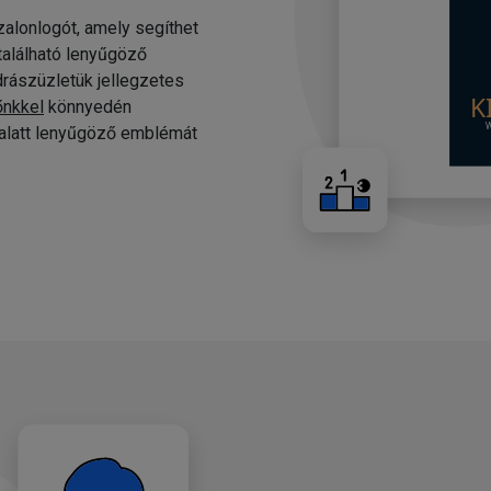
alonlogót, amely segíthet
 található lenyűgöző
drászüzletük jellegzetes
őnkkel
könnyedén
c alatt lenyűgöző emblémát