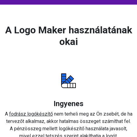
A Logo Maker használatának
okai
Ingyenes
A
fodrász logókészítő
nem terheli meg az Ön zsebét, de ha
tervezőt alkalmaz, akkor hatalmas összeget számíthat fel.
A pénzösszeg mellett logókészítő használata javasolt,
mivel ezzel tetszés szerint alakíthatja a logót.