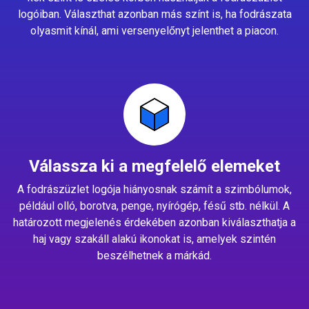
logóiban. Választhat azonban más színt is, ha fodrászata
olyasmit kínál, ami versenyelőnyt jelenthet a piacon.
Válassza ki a megfelelő elemeket
A fodrászüzlet logója hiányosnak számít a szimbólumok,
például olló, borotva, penge, nyírógép, fésű stb. nélkül. A
határozott megjelenés érdekében azonban kiválaszthatja a
haj vagy szakáll alakú ikonokat is, amelyek szintén
beszélhetnek a márkád.