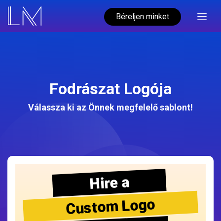
Béreljen minket
Fodrászat Logója
Válassza ki az Önnek megfelelő sablont!
Hire a
Custom Logo