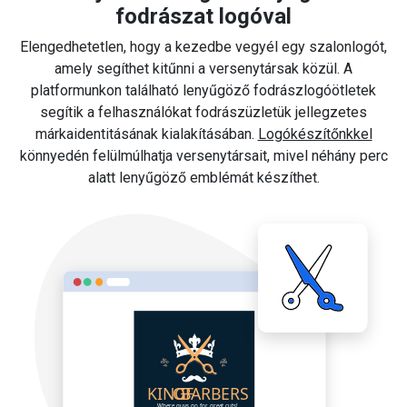
fodrászat logóval
Elengedhetetlen, hogy a kezedbe vegyél egy szalonlogót,
amely segíthet kitűnni a versenytársak közül. A
platformunkon található lenyűgöző fodrászlogóötletek
segítik a felhasználókat fodrászüzletük jellegzetes
márkaidentitásának kialakításában.
Logókészítőnkkel
könnyedén felülmúlhatja versenytársait, mivel néhány perc
alatt lenyűgöző emblémát készíthet.