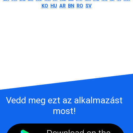
KO
HU
AR
BN
RO
SV
Vedd meg ezt az alkalmazást
most!