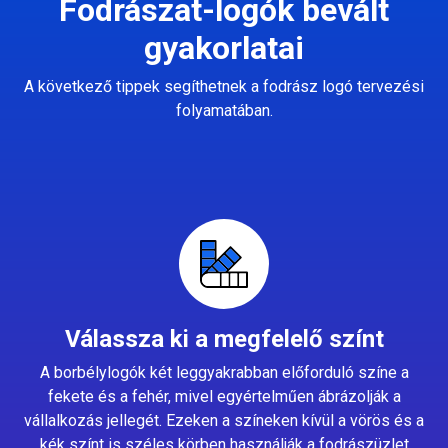
Fodrászat-logók bevált
gyakorlatai
A következő tippek segíthetnek a fodrász logó tervezési
folyamatában.
Válassza ki a megfelelő színt
A borbélylogók két leggyakrabban előforduló színe a
fekete és a fehér, mivel egyértelműen ábrázolják a
vállalkozás jellegét. Ezeken a színeken kívül a vörös és a
kék színt is széles körben használják a fodrászüzlet