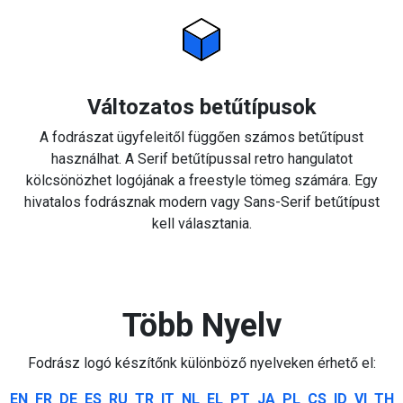
Változatos betűtípusok
A fodrászat ügyfeleitől függően számos betűtípust
használhat. A Serif betűtípussal retro hangulatot
kölcsönözhet logójának a freestyle tömeg számára. Egy
hivatalos fodrásznak modern vagy Sans-Serif betűtípust
kell választania.
Több Nyelv
Fodrász logó készítőnk különböző nyelveken érhető el:
EN
FR
DE
ES
RU
TR
IT
NL
EL
PT
JA
PL
CS
ID
VI
TH