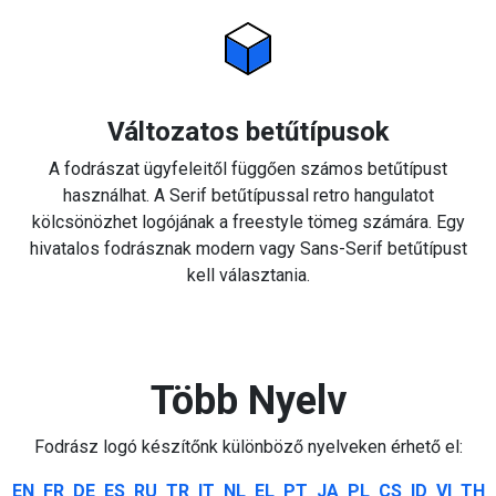
Változatos betűtípusok
A fodrászat ügyfeleitől függően számos betűtípust
használhat. A Serif betűtípussal retro hangulatot
kölcsönözhet logójának a freestyle tömeg számára. Egy
hivatalos fodrásznak modern vagy Sans-Serif betűtípust
kell választania.
Több Nyelv
Fodrász logó készítőnk különböző nyelveken érhető el:
EN
FR
DE
ES
RU
TR
IT
NL
EL
PT
JA
PL
CS
ID
VI
TH