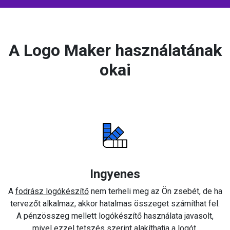
A Logo Maker használatának
okai
Ingyenes
A
fodrász logókészítő
nem terheli meg az Ön zsebét, de ha
tervezőt alkalmaz, akkor hatalmas összeget számíthat fel.
A pénzösszeg mellett logókészítő használata javasolt,
mivel ezzel tetszés szerint alakíthatja a logót.