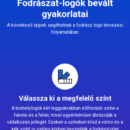
Fodrászat-logók bevált
gyakorlatai
A következő tippek segíthetnek a fodrász logó tervezési
folyamatában.
Válassza ki a megfelelő színt
A borbélylogók két leggyakrabban előforduló színe a
fekete és a fehér, mivel egyértelműen ábrázolják a
vállalkozás jellegét. Ezeken a színeken kívül a vörös és a
kék színt is széles körben használják a fodrászüzlet