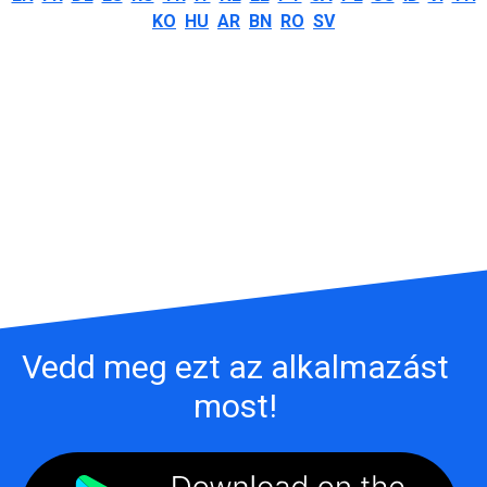
KO
HU
AR
BN
RO
SV
Vedd meg ezt az alkalmazást
most!