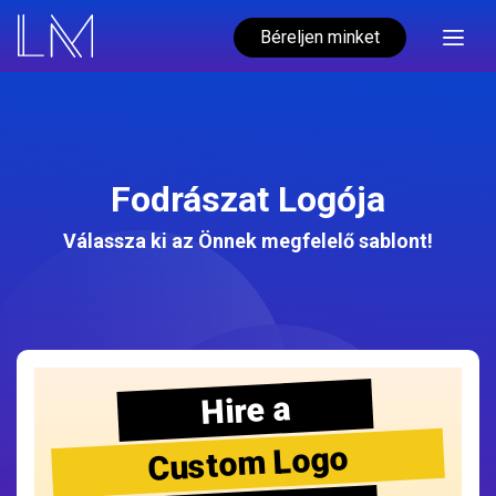
Béreljen minket
Fodrászat Logója
Válassza ki az Önnek megfelelő sablont!
Hire a
Custom Logo