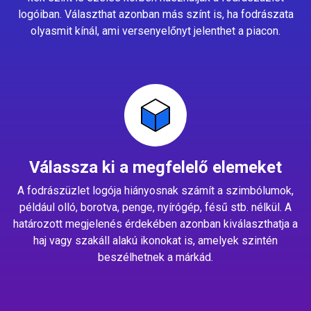
logóiban. Választhat azonban más színt is, ha fodrászata
olyasmit kínál, ami versenyelőnyt jelenthet a piacon.
Válassza ki a megfelelő elemeket
A fodrászüzlet logója hiányosnak számít a szimbólumok,
például olló, borotva, penge, nyírógép, fésű stb. nélkül. A
határozott megjelenés érdekében azonban kiválaszthatja a
haj vagy szakáll alakú ikonokat is, amelyek szintén
beszélhetnek a márkád.