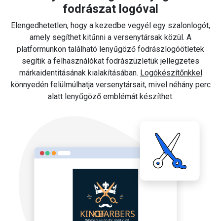
fodrászat logóval
Elengedhetetlen, hogy a kezedbe vegyél egy szalonlogót,
amely segíthet kitűnni a versenytársak közül. A
platformunkon található lenyűgöző fodrászlogóötletek
segítik a felhasználókat fodrászüzletük jellegzetes
márkaidentitásának kialakításában.
Logókészítőnkkel
könnyedén felülmúlhatja versenytársait, mivel néhány perc
alatt lenyűgöző emblémát készíthet.