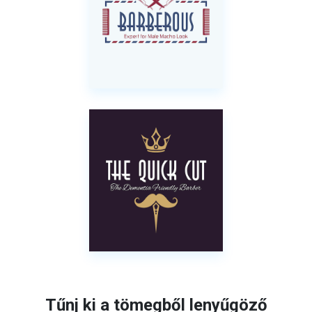
Tűnj ki a tömegből lenyűgöző