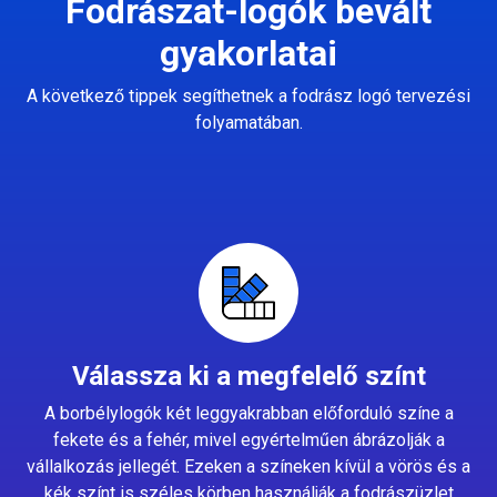
Fodrászat-logók bevált
gyakorlatai
A következő tippek segíthetnek a fodrász logó tervezési
folyamatában.
Válassza ki a megfelelő színt
A borbélylogók két leggyakrabban előforduló színe a
fekete és a fehér, mivel egyértelműen ábrázolják a
vállalkozás jellegét. Ezeken a színeken kívül a vörös és a
kék színt is széles körben használják a fodrászüzlet