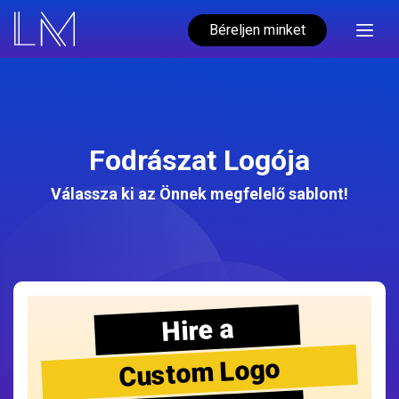
Béreljen minket
Fodrászat Logója
Válassza ki az Önnek megfelelő sablont!
Hire a
Custom Logo