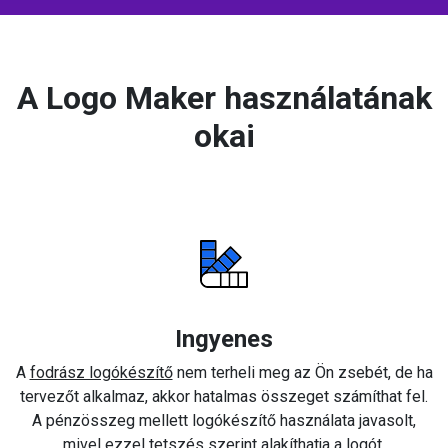
A Logo Maker használatának
okai
Ingyenes
A
fodrász logókészítő
nem terheli meg az Ön zsebét, de ha
tervezőt alkalmaz, akkor hatalmas összeget számíthat fel.
A pénzösszeg mellett logókészítő használata javasolt,
mivel ezzel tetszés szerint alakíthatja a logót.