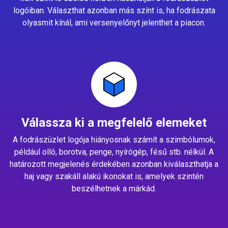
logóiban. Választhat azonban más színt is, ha fodrászata
olyasmit kínál, ami versenyelőnyt jelenthet a piacon.
Válassza ki a megfelelő elemeket
A fodrászüzlet logója hiányosnak számít a szimbólumok,
például olló, borotva, penge, nyírógép, fésű stb. nélkül. A
határozott megjelenés érdekében azonban kiválaszthatja a
haj vagy szakáll alakú ikonokat is, amelyek szintén
beszélhetnek a márkád.