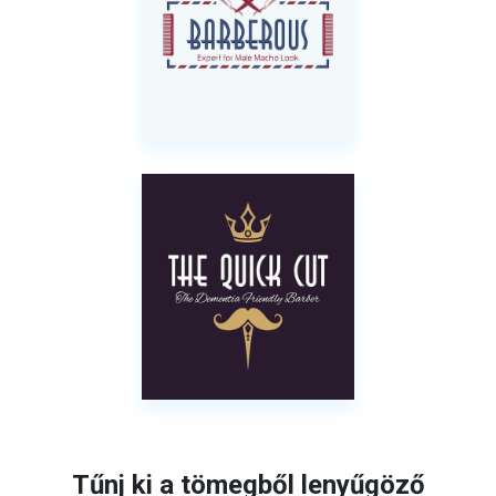
Tűnj ki a tömegből lenyűgöző