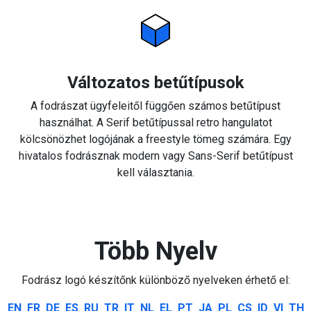
Változatos betűtípusok
A fodrászat ügyfeleitől függően számos betűtípust
használhat. A Serif betűtípussal retro hangulatot
kölcsönözhet logójának a freestyle tömeg számára. Egy
hivatalos fodrásznak modern vagy Sans-Serif betűtípust
kell választania.
Több Nyelv
Fodrász logó készítőnk különböző nyelveken érhető el:
EN
FR
DE
ES
RU
TR
IT
NL
EL
PT
JA
PL
CS
ID
VI
TH