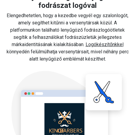
fodrászat logóval
Elengedhetetlen, hogy a kezedbe vegyél egy szalonlogót,
amely segíthet kitűnni a versenytársak közül. A
platformunkon található lenyűgöző fodrászlogóötletek
segítik a felhasználókat fodrászüzletük jellegzetes
márkaidentitásának kialakításában.
Logókészítőnkkel
könnyedén felülmúlhatja versenytársait, mivel néhány perc
alatt lenyűgöző emblémát készíthet.