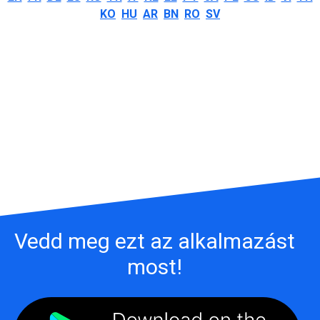
KO
HU
AR
BN
RO
SV
Vedd meg ezt az alkalmazást
most!