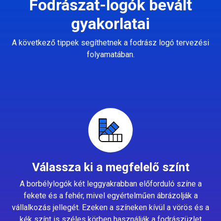
Fodrászat-logók bevált
gyakorlatai
A következő tippek segíthetnek a fodrász logó tervezési
folyamatában.
Válassza ki a megfelelő színt
A borbélylogók két leggyakrabban előforduló színe a
fekete és a fehér, mivel egyértelműen ábrázolják a
vállalkozás jellegét. Ezeken a színeken kívül a vörös és a
kék színt is széles körben használják a fodrászüzlet