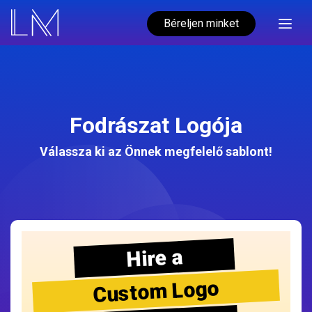
Béreljen minket
Fodrászat Logója
Válassza ki az Önnek megfelelő sablont!
Hire a
Custom Logo