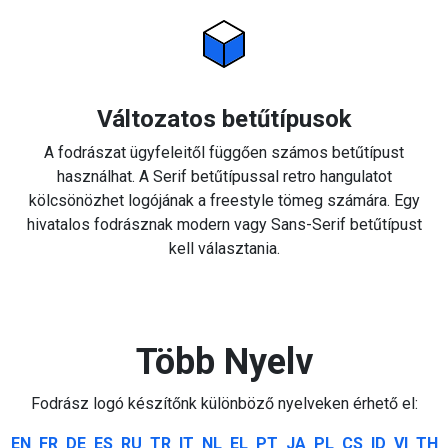
Változatos betűtípusok
A fodrászat ügyfeleitől függően számos betűtípust
használhat. A Serif betűtípussal retro hangulatot
kölcsönözhet logójának a freestyle tömeg számára. Egy
hivatalos fodrásznak modern vagy Sans-Serif betűtípust
kell választania.
Több Nyelv
Fodrász logó készítőnk különböző nyelveken érhető el:
EN
FR
DE
ES
RU
TR
IT
NL
EL
PT
JA
PL
CS
ID
VI
TH