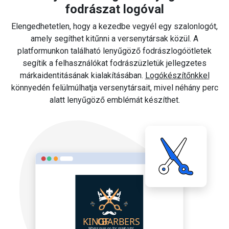
fodrászat logóval
Elengedhetetlen, hogy a kezedbe vegyél egy szalonlogót,
amely segíthet kitűnni a versenytársak közül. A
platformunkon található lenyűgöző fodrászlogóötletek
segítik a felhasználókat fodrászüzletük jellegzetes
márkaidentitásának kialakításában.
Logókészítőnkkel
könnyedén felülmúlhatja versenytársait, mivel néhány perc
alatt lenyűgöző emblémát készíthet.