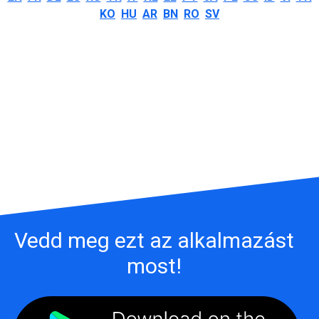
KO
HU
AR
BN
RO
SV
Vedd meg ezt az alkalmazást
most!