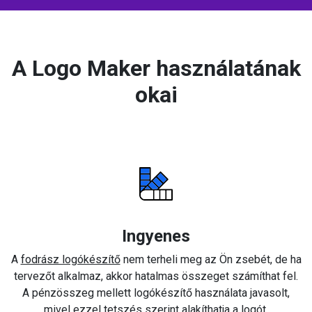
A Logo Maker használatának
okai
Ingyenes
A
fodrász logókészítő
nem terheli meg az Ön zsebét, de ha
tervezőt alkalmaz, akkor hatalmas összeget számíthat fel.
A pénzösszeg mellett logókészítő használata javasolt,
mivel ezzel tetszés szerint alakíthatja a logót.