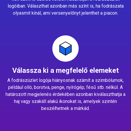
logóiban. Választhat azonban más színt is, ha fodrászata
olyasmit kínál, ami versenyelőnyt jelenthet a piacon.
Válassza ki a megfelelő elemeket
A fodrászüzlet logója hiányosnak számít a szimbólumok,
például olló, borotva, penge, nyírógép, fésű stb. nélkül. A
határozott megjelenés érdekében azonban kiválaszthatja a
haj vagy szakáll alakú ikonokat is, amelyek szintén
beszélhetnek a márkád.