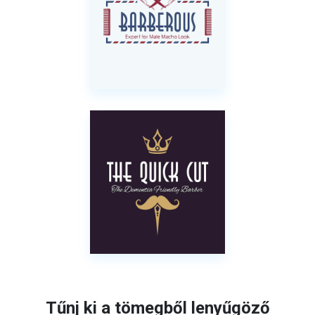
Tűnj ki a tömegből lenyűgöző