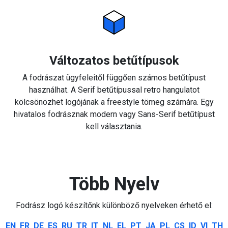
Változatos betűtípusok
A fodrászat ügyfeleitől függően számos betűtípust
használhat. A Serif betűtípussal retro hangulatot
kölcsönözhet logójának a freestyle tömeg számára. Egy
hivatalos fodrásznak modern vagy Sans-Serif betűtípust
kell választania.
Több Nyelv
Fodrász logó készítőnk különböző nyelveken érhető el:
EN
FR
DE
ES
RU
TR
IT
NL
EL
PT
JA
PL
CS
ID
VI
TH