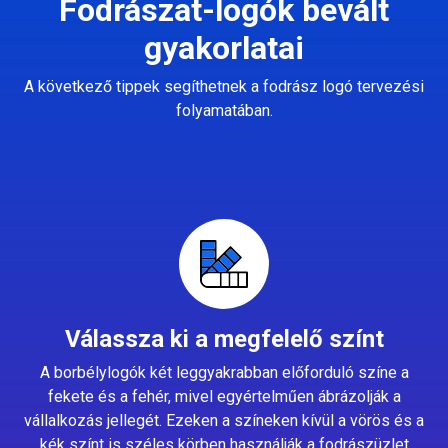
Fodrászat-logók bevált
gyakorlatai
A következő tippek segíthetnek a fodrász logó tervezési
folyamatában.
Válassza ki a megfelelő színt
A borbélylogók két leggyakrabban előforduló színe a
fekete és a fehér, mivel egyértelműen ábrázolják a
vállalkozás jellegét. Ezeken a színeken kívül a vörös és a
kék színt is széles körben használják a fodrászüzlet