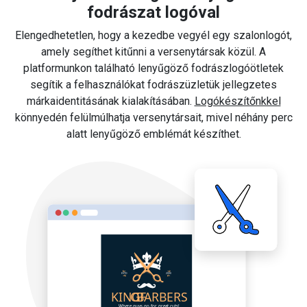
fodrászat logóval
Elengedhetetlen, hogy a kezedbe vegyél egy szalonlogót,
amely segíthet kitűnni a versenytársak közül. A
platformunkon található lenyűgöző fodrászlogóötletek
segítik a felhasználókat fodrászüzletük jellegzetes
márkaidentitásának kialakításában.
Logókészítőnkkel
könnyedén felülmúlhatja versenytársait, mivel néhány perc
alatt lenyűgöző emblémát készíthet.