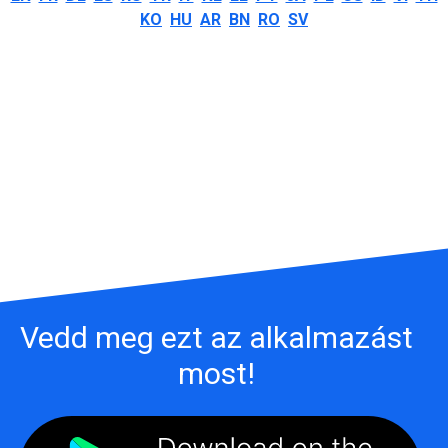
KO
HU
AR
BN
RO
SV
Vedd meg ezt az alkalmazást
most!