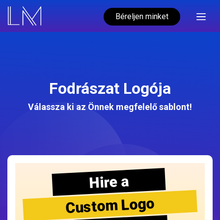
Béreljen minket
Fodrászat Logója
Válassza ki az Önnek megfelelő sablont!
Hire a
Custom Logo