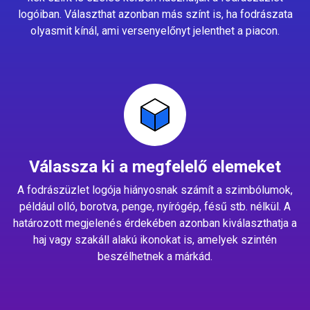
logóiban. Választhat azonban más színt is, ha fodrászata
olyasmit kínál, ami versenyelőnyt jelenthet a piacon.
Válassza ki a megfelelő elemeket
A fodrászüzlet logója hiányosnak számít a szimbólumok,
például olló, borotva, penge, nyírógép, fésű stb. nélkül. A
határozott megjelenés érdekében azonban kiválaszthatja a
haj vagy szakáll alakú ikonokat is, amelyek szintén
beszélhetnek a márkád.