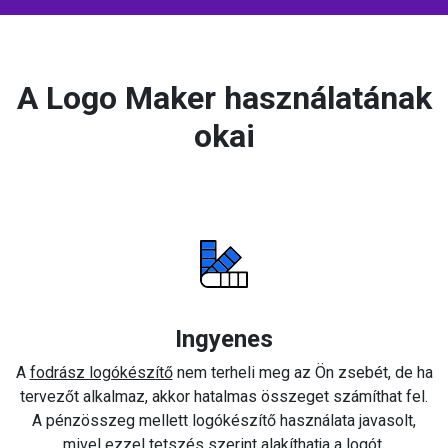
A Logo Maker használatának
okai
Ingyenes
A
fodrász logókészítő
nem terheli meg az Ön zsebét, de ha
tervezőt alkalmaz, akkor hatalmas összeget számíthat fel.
A pénzösszeg mellett logókészítő használata javasolt,
mivel ezzel tetszés szerint alakíthatja a logót.