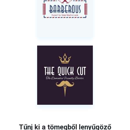
Tűnj ki a tömegből lenyűgöző