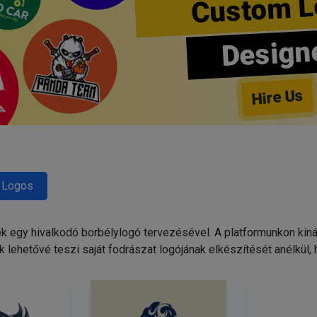
Custom L
Design
Hire Us
 Logos
egy hivalkodó borbélylogó tervezésével. A platformunkon kínált
 lehetővé teszi saját fodrászat logójának elkészítését anélkül,