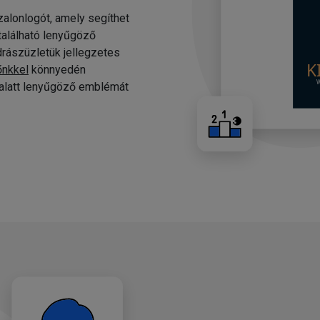
alonlogót, amely segíthet
 található lenyűgöző
drászüzletük jellegzetes
őnkkel
könnyedén
c alatt lenyűgöző emblémát