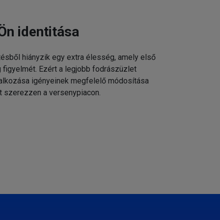
Ön identitása
tésből hiányzik egy extra élesség, amely első
g figyelmét. Ezért a legjobb fodrászüzlet
állalkozása igényeinek megfelelő módosítása
t szerezzen a versenypiacon.