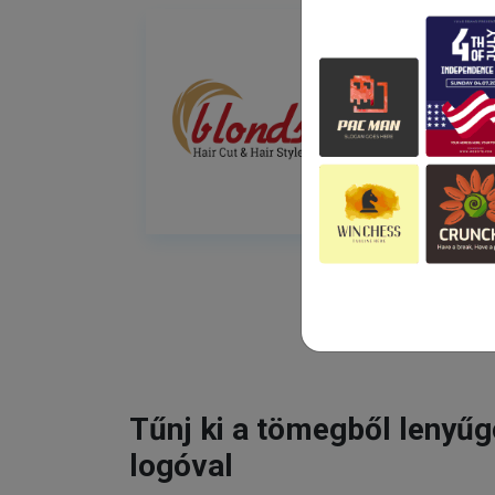
Tűnj ki a tömegből lenyű
logóval