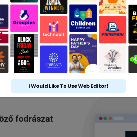
I Would Like To Use Web Editor!
göző fodrászat