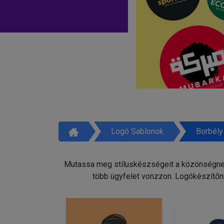
Logó Sablonok
Borbély
Mutassa meg stíluskészségeit a közönségnek 
több ügyfelet vonzzon. Logókészítőnk