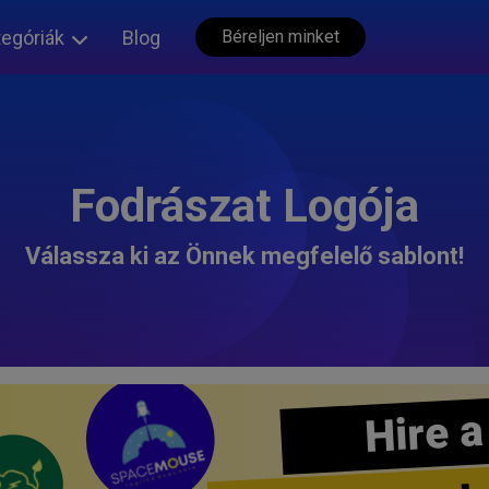
tegóriák
Blog
Béreljen minket
Fodrászat Logója
Válassza ki az Önnek megfelelő sablont!
Hire a