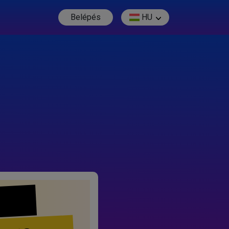
Belépés
HU