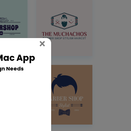
Close
×
 Mac App
gn Needs