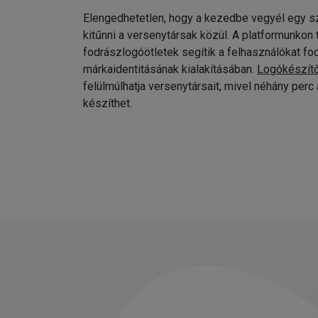
Elengedhetetlen, hogy a kezedbe vegyél egy sz
kitűnni a versenytársak közül. A platformunkon
fodrászlogóötletek segítik a felhasználókat fo
márkaidentitásának kialakításában.
Logókészít
felülmúlhatja versenytársait, mivel néhány per
készíthet.